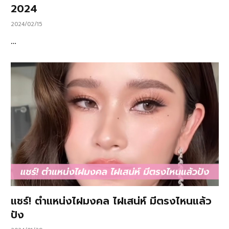
2024
2024/02/15
…
แชร์! ตำแหน่งไฝมงคล ไฝเสน่ห์ มีตรงไหนแล้ว
ปัง