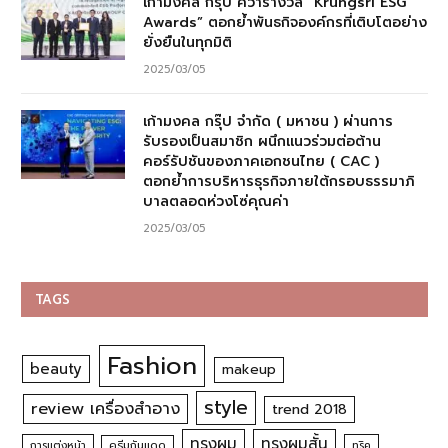
เก้ามงคล กรุ๊ป คว้ารางวัล “Krungsri ESG
Awards” ตอกย้ำพันธกิจองค์กรที่เติบโตอย่าง
ยั่งยืนในทุกมิติ
2025/03/05
เก้ามงคล กรุ๊ป จำกัด ( มหาชน ) ผ่านการ
รับรองเป็นสมาชิก ผนึกแนวร่วมต่อต้าน
คอร์รัปชันของภาคเอกชนไทย ( CAC )
ตอกย้ำการบริหารธุรกิจภายใต้กรอบธรรมาภิ
บาลตลอดห่วงโซ่คุณค่า
2025/03/05
TAGS
Fashion
beauty
makeup
style
review เครื่องสำอาง
trend 2018
ทรงผม
ทรงผมสั้น
การแต่งหน้า
ครีมกันแดด
ทริค