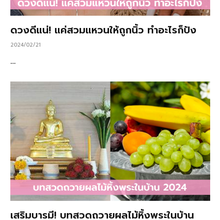
ดวงดีแน่! แค่สวมแหวนให้ถูกนิ้ว ทำอะไรก็ปัง
2024/02/21
…
เสริมบารมี! บทสวดถวายผลไม้หิ้งพระในบ้าน