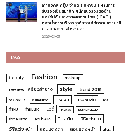
เก้ามงคล กรุ๊ป จำกัด ( มหาชน ) ผ่านการ
รับรองเป็นสมาชิก ผนึกแนวร่วมต่อต้าน
คอร์รัปชันของภาคเอกชนไทย ( CAC )
ตอกย้ำการบริหารธุรกิจภายใต้กรอบธรรมาภิ
บาลตลอดห่วงโซ่คุณค่า
2025/03/05
TAGS
Fashion
beauty
makeup
style
review เครื่องสำอาง
trend 2018
ทรงผม
ทรงผมสั้น
การแต่งหน้า
ครีมกันแดด
ทริค
บิวตี้
ทำผม
ทำผมเอง
ผิวสวย
มือใหม่หัดแต่ง
วิธีแต่งตา
ลิปสติก
รีวิวลิปสติก
ลดน้ำหนัก
วิธีแต่งหน้า
สอนแต่งหน้า
สอนแต่งตา
สไตล์