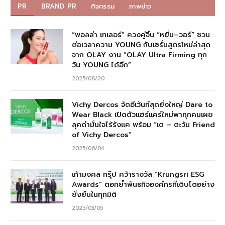
PR
BRAND PR
กิจกรรม
ภาพข่าว
“พอลล่า เทเลอร์” ควงคู่จิ้น “หยิ่น–วอร์” ชวน
ต่อเวลาความ YOUNG กับเซรั่มสูตรใหม่ล่าสุด
จาก OLAY งาน “OLAY Ultra Firming ทุก
วัน YOUNG ได้อีก”
2025/08/20
Vichy Dercos จัดอีเว้นท์สุดยิ่งใหญ่ Dare to
Wear Black เปิดตัวแฮร์แคร์ใหม่พาทุกคนเผย
ลุคดำมั่นใจไร้รังแค พร้อม “เต – ตะวัน Friend
of Vichy Dercos”
2025/06/04
เก้ามงคล กรุ๊ป คว้ารางวัล “Krungsri ESG
Awards” ตอกย้ำพันธกิจองค์กรที่เติบโตอย่าง
ยั่งยืนในทุกมิติ
2025/03/05