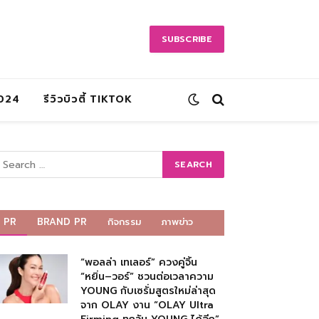
SUBSCRIBE
2024
รีวิวบิวตี้ TIKTOK
PR
BRAND PR
กิจกรรม
ภาพข่าว
“พอลล่า เทเลอร์” ควงคู่จิ้น
“หยิ่น–วอร์” ชวนต่อเวลาความ
YOUNG กับเซรั่มสูตรใหม่ล่าสุด
จาก OLAY งาน “OLAY Ultra