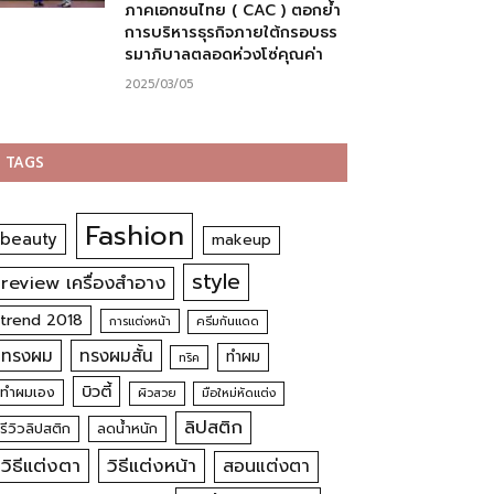
ภาคเอกชนไทย ( CAC ) ตอกย้ำ
การบริหารธุรกิจภายใต้กรอบธร
รมาภิบาลตลอดห่วงโซ่คุณค่า
2025/03/05
TAGS
Fashion
beauty
makeup
style
review เครื่องสำอาง
trend 2018
การแต่งหน้า
ครีมกันแดด
ทรงผม
ทรงผมสั้น
ทำผม
ทริค
บิวตี้
ทำผมเอง
ผิวสวย
มือใหม่หัดแต่ง
ลิปสติก
รีวิวลิปสติก
ลดน้ำหนัก
วิธีแต่งตา
วิธีแต่งหน้า
สอนแต่งตา