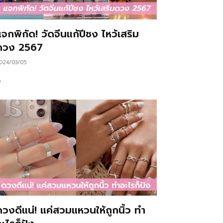
จกพิกัด! วัดจีนแก้ปีชง ไหว้เสริม
ดวง 2567
024/03/05
…
ดวงดีแน่! แค่สวมแหวนให้ถูกนิ้ว ทำ