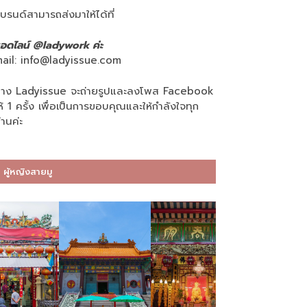
บรนด์สามารถส่งมาให้ได้ที่
อดไลน์ @ladywork ค่ะ
ail:
info@ladyissue.com
าง Ladyissue จะถ่ายรูปและลงโพส Facebook
ห้ 1 ครั้ง เพื่อเป็นการขอบคุณและให้กำลังใจทุก
่านค่ะ
ผู้หญิงสายมู