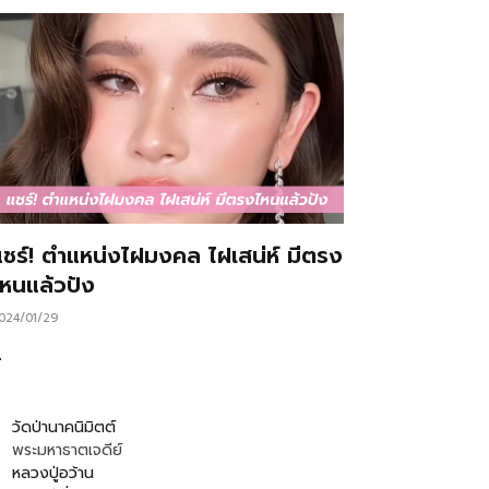
แชร์! ตำแหน่งไฝมงคล ไฝเสน่ห์ มีตรง
ไหนแล้วปัง
024/01/29
…
วัดป่านาคนิมิตต์
พระมหาธาตเจดีย์
หลวงปู่อว้าน