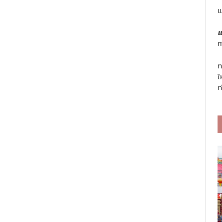
แ
แ
m
ท
ใ
ท