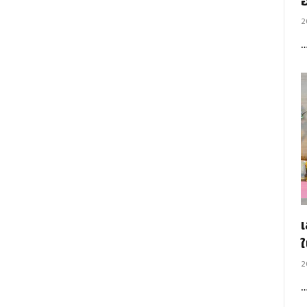
อ
2
2