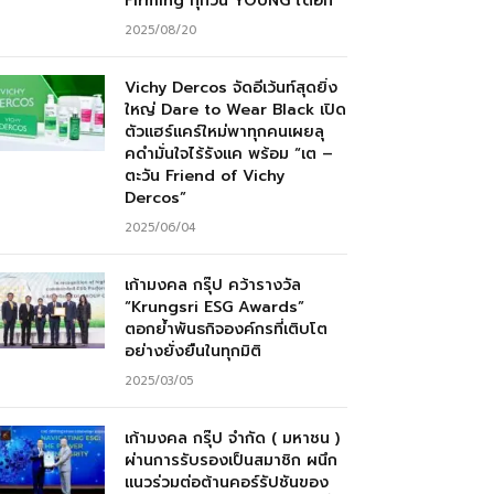
Firming ทุกวัน YOUNG ได้อีก”
2025/08/20
Vichy Dercos จัดอีเว้นท์สุดยิ่ง
ใหญ่ Dare to Wear Black เปิด
ตัวแฮร์แคร์ใหม่พาทุกคนเผยลุ
คดำมั่นใจไร้รังแค พร้อม “เต –
ตะวัน Friend of Vichy
Dercos”
2025/06/04
เก้ามงคล กรุ๊ป คว้ารางวัล
“Krungsri ESG Awards”
ตอกย้ำพันธกิจองค์กรที่เติบโต
อย่างยั่งยืนในทุกมิติ
2025/03/05
เก้ามงคล กรุ๊ป จำกัด ( มหาชน )
ผ่านการรับรองเป็นสมาชิก ผนึก
แนวร่วมต่อต้านคอร์รัปชันของ