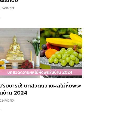
ะไรก็ปัง
024/02/21
…
เสริมบารมี! บทสวดถวายผลไม้หิ้งพระ
ในบ้าน 2024
024/02/15
…