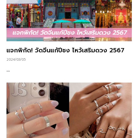
แจกพิกัด! วัดจีนแก้ปีชง ไหว้เสริมดวง 2567
2024/03/05
…