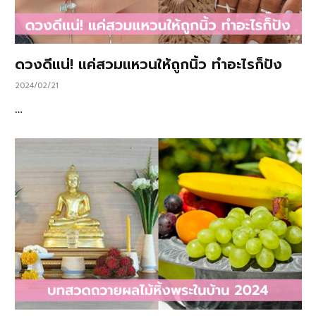
ดวงดีแน่! แค่สวมแหวนให้ถูกนิ้ว ทำอะไรก็ปัง
2024/02/21
…