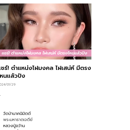
แชร์! ตำแหน่งไฝมงคล ไฝเสน่ห์ มีตรง
ไหนแล้วปัง
024/01/29
…
วัดป่านาคนิมิตต์
พระมหาธาตเจดีย์
หลวงปู่อว้าน