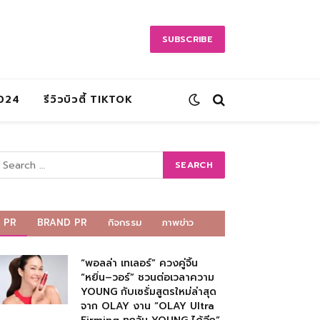
SUBSCRIBE
2024
รีวิวบิวตี้ TIKTOK
PR
BRAND PR
กิจกรรม
ภาพข่าว
“พอลล่า เทเลอร์” ควงคู่จิ้น
“หยิ่น–วอร์” ชวนต่อเวลาความ
YOUNG กับเซรั่มสูตรใหม่ล่าสุด
จาก OLAY งาน “OLAY Ultra