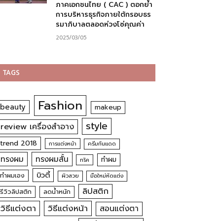
ภาคเอกชนไทย ( CAC ) ตอกย้ำ
การบริหารธุรกิจภายใต้กรอบธร
รมาภิบาลตลอดห่วงโซ่คุณค่า
2025/03/05
TAGS
Fashion
beauty
makeup
style
review เครื่องสำอาง
trend 2018
การแต่งหน้า
ครีมกันแดด
ทรงผม
ทรงผมสั้น
ทำผม
ทริค
บิวตี้
ทำผมเอง
ผิวสวย
มือใหม่หัดแต่ง
ลิปสติก
รีวิวลิปสติก
ลดน้ำหนัก
วิธีแต่งตา
วิธีแต่งหน้า
สอนแต่งตา