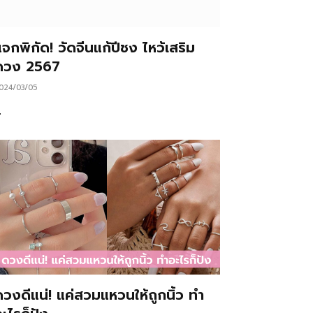
จกพิกัด! วัดจีนแก้ปีชง ไหว้เสริม
ดวง 2567
024/03/05
…
ดวงดีแน่! แค่สวมแหวนให้ถูกนิ้ว ทำ