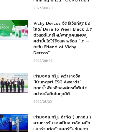
Firming ทุกวัน YOUNG ได้อีก”
2025/08/20
Vichy Dercos จัดอีเว้นท์สุดยิ่ง
ใหญ่ Dare to Wear Black เปิด
ตัวแฮร์แคร์ใหม่พาทุกคนเผยลุ
คดำมั่นใจไร้รังแค พร้อม “เต –
ตะวัน Friend of Vichy
Dercos”
2025/06/04
เก้ามงคล กรุ๊ป คว้ารางวัล
“Krungsri ESG Awards”
ตอกย้ำพันธกิจองค์กรที่เติบโต
อย่างยั่งยืนในทุกมิติ
2025/03/05
เก้ามงคล กรุ๊ป จำกัด ( มหาชน )
ผ่านการรับรองเป็นสมาชิก ผนึก
แนวร่วมต่อต้านคอร์รัปชันของ