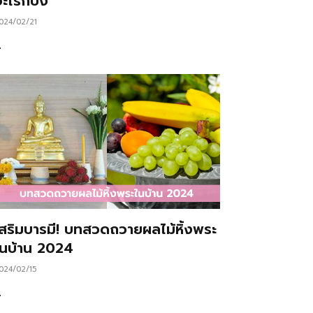
ะไรก็ปัง
024/02/21
…
เสริมบารมี! บทสวดถวายผลไม้หิ้งพระ
ในบ้าน 2024
024/02/15
…