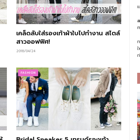
แ
แ
m
เคล็ดลับใส่รองเท้าผ้าใบไปทำงาน สไตล์
สาวออฟฟิศ!
ท
ใ
2018/04/24
ท
FASHION
ห้
Bridal Sneaker 5 เทรนด์รองเท้า