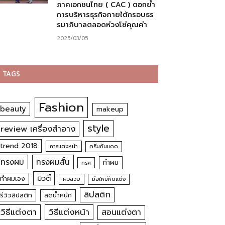
ภาคเอกชนไทย ( CAC ) ตอกย้ำ
การบริหารธุรกิจภายใต้กรอบธร
รมาภิบาลตลอดห่วงโซ่คุณค่า
2025/03/05
TAGS
Fashion
beauty
makeup
style
review เครื่องสำอาง
trend 2018
การแต่งหน้า
ครีมกันแดด
ทรงผม
ทรงผมสั้น
ทำผม
ทริค
บิวตี้
ทำผมเอง
ผิวสวย
มือใหม่หัดแต่ง
ลิปสติก
รีวิวลิปสติก
ลดน้ำหนัก
วิธีแต่งตา
วิธีแต่งหน้า
สอนแต่งตา