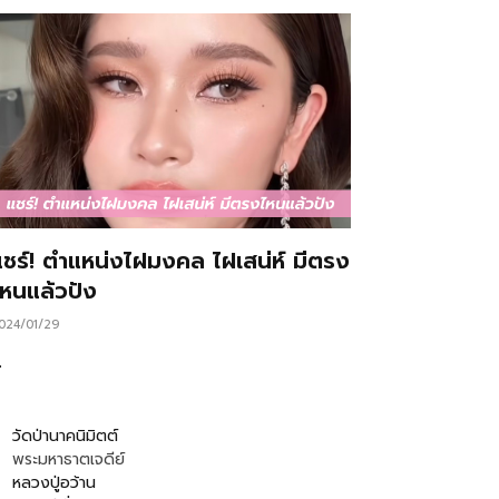
แชร์! ตำแหน่งไฝมงคล ไฝเสน่ห์ มีตรง
ไหนแล้วปัง
024/01/29
…
วัดป่านาคนิมิตต์
พระมหาธาตเจดีย์
หลวงปู่อว้าน