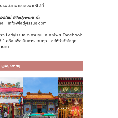
บรนด์สามารถส่งมาให้ได้ที่
อดไลน์ @ladywork ค่ะ
ail:
info@ladyissue.com
าง Ladyissue จะถ่ายรูปและลงโพส Facebook
ห้ 1 ครั้ง เพื่อเป็นการขอบคุณและให้กำลังใจทุก
่านค่ะ
ผู้หญิงสายมู