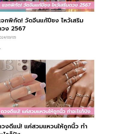
จกพิกัด! วัดจีนแก้ปีชง ไหว้เสริม
ดวง 2567
024/03/05
…
ดวงดีแน่! แค่สวมแหวนให้ถูกนิ้ว ทำ