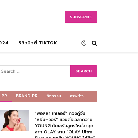
SUBSCRIBE
2024
รีวิวบิวตี้ TIKTOK
PR
BRAND PR
กิจกรรม
ภาพข่าว
“พอลล่า เทเลอร์” ควงคู่จิ้น
“หยิ่น–วอร์” ชวนต่อเวลาความ
YOUNG กับเซรั่มสูตรใหม่ล่าสุด
จาก OLAY งาน “OLAY Ultra