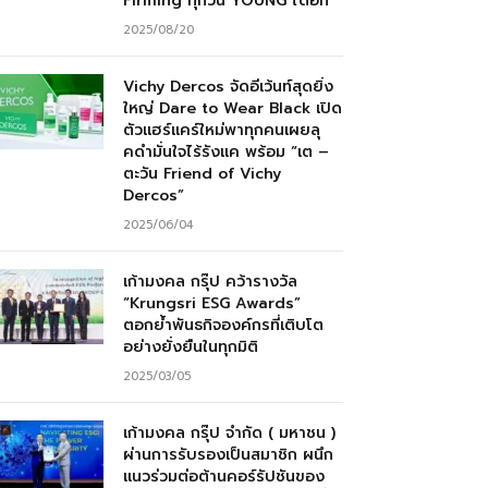
Firming ทุกวัน YOUNG ได้อีก”
2025/08/20
Vichy Dercos จัดอีเว้นท์สุดยิ่ง
ใหญ่ Dare to Wear Black เปิด
ตัวแฮร์แคร์ใหม่พาทุกคนเผยลุ
คดำมั่นใจไร้รังแค พร้อม “เต –
ตะวัน Friend of Vichy
Dercos”
2025/06/04
เก้ามงคล กรุ๊ป คว้ารางวัล
“Krungsri ESG Awards”
ตอกย้ำพันธกิจองค์กรที่เติบโต
อย่างยั่งยืนในทุกมิติ
2025/03/05
เก้ามงคล กรุ๊ป จำกัด ( มหาชน )
ผ่านการรับรองเป็นสมาชิก ผนึก
แนวร่วมต่อต้านคอร์รัปชันของ