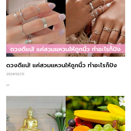
ดวงดีแน่! แค่สวมแหวนให้ถูกนิ้ว ทำอะไรก็ปัง
2024/02/21
…