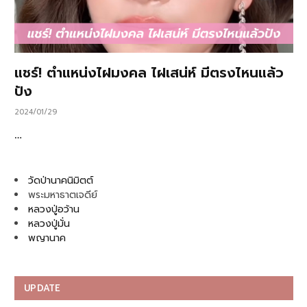
แชร์! ตำแหน่งไฝมงคล ไฝเสน่ห์ มีตรงไหนแล้ว
ปัง
2024/01/29
…
วัดป่านาคนิมิตต์
พระมหาธาตเจดีย์
หลวงปู่อว้าน
หลวงปู่มั่น
พญานาค
UPDATE