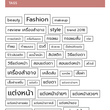
TAGS
Fashion
beauty
makeup
style
review เครื่องสำอาง
trend 2018
ทรงผม
ทรงผมสั้น
การแต่งหน้า
ครีมกันแดด
ทริค
บิวตี้
ทำผม
ทำผมเอง
ผิวสวย
มือใหม่หัดแต่ง
วิธีแต่งตา
ลิปสติก
รีวิวลิปสติก
ลดน้ำหนัก
วิธีแต่งหน้า
สอนแต่งหน้า
สอนแต่งตา
สไตล์
เครื่องสำอาง
เคล็ดลับ
เสื้อผ้า
เมคอัพ
แต่งตา
เสื้อผ้าแฟชั่น
แต่งตัว
แต่งตาง่ายๆ
แต่งหน้า
แต่งหน้าง่ายๆ
แต่งหน้าสวยๆ
แต่งหน้าเอง
แต่งหน้าสายฝอ
แต่งหน้าเกาหลี