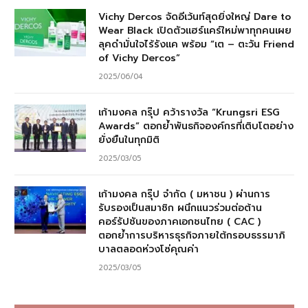
Vichy Dercos จัดอีเว้นท์สุดยิ่งใหญ่ Dare to
Wear Black เปิดตัวแฮร์แคร์ใหม่พาทุกคนเผย
ลุคดำมั่นใจไร้รังแค พร้อม “เต – ตะวัน Friend
of Vichy Dercos”
2025/06/04
เก้ามงคล กรุ๊ป คว้ารางวัล “Krungsri ESG
Awards” ตอกย้ำพันธกิจองค์กรที่เติบโตอย่าง
ยั่งยืนในทุกมิติ
2025/03/05
เก้ามงคล กรุ๊ป จำกัด ( มหาชน ) ผ่านการ
รับรองเป็นสมาชิก ผนึกแนวร่วมต่อต้าน
คอร์รัปชันของภาคเอกชนไทย ( CAC )
ตอกย้ำการบริหารธุรกิจภายใต้กรอบธรรมาภิ
บาลตลอดห่วงโซ่คุณค่า
2025/03/05