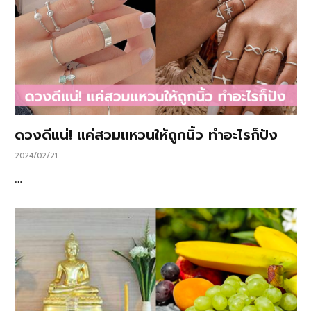
ดวงดีแน่! แค่สวมแหวนให้ถูกนิ้ว ทำอะไรก็ปัง
2024/02/21
…