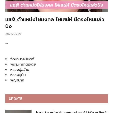
แชร์! ตำแหน่งไฝมงคล ไฝเสน่ห์ มีตรงไหนแล้ว
ปัง
2024/01/29
…
วัดป่านาคนิมิตต์
พระมหาธาตเจดีย์
หลวงปู่อว้าน
หลวงปู่มั่น
พญานาค
UPDATE
How to แต่งรูปขายของด้วย AI ให้ภาพสินค้า