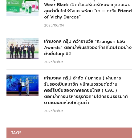
Wear Black เปิดตัวแฮร์แคร์ใหม่พาทุกคนเผย
ลุคดำมั่นใจไร้รังแค พร้อม “เต – ตะวัน Friend
of Vichy Dercos”
2025/06/04
เก้ามงคล กรุ๊ป คว้ารางวัล “Krungsri ESG
Awards” ตอกย้ำพันธกิจองค์กรที่เติบโตอย่าง
ยั่งยืนในทุกมิติ
2025/03/05
เก้ามงคล กรุ๊ป จำกัด ( มหาชน ) ผ่านการ
รับรองเป็นสมาชิก ผนึกแนวร่วมต่อต้าน
คอร์รัปชันของภาคเอกชนไทย ( CAC )
ตอกย้ำการบริหารธุรกิจภายใต้กรอบธรรมาภิ
บาลตลอดห่วงโซ่คุณค่า
2025/03/05
TAGS