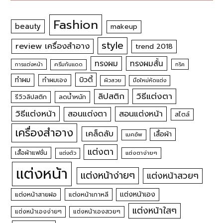
Fashion
beauty
makeup
style
review เครื่องสำอาง
trend 2018
ทรงผม
ทรงผมสั้น
การแต่งหน้า
ครีมกันแดด
ทริค
บิวตี้
ทำผม
ทำผมเอง
ผิวสวย
มือใหม่หัดแต่ง
วิธีแต่งตา
ลิปสติก
รีวิวลิปสติก
ลดน้ำหนัก
วิธีแต่งหน้า
สอนแต่งหน้า
สอนแต่งตา
สไตล์
เครื่องสำอาง
เคล็ดลับ
เสื้อผ้า
เมคอัพ
แต่งตา
เสื้อผ้าแฟชั่น
แต่งตัว
แต่งตาง่ายๆ
แต่งหน้า
แต่งหน้าง่ายๆ
แต่งหน้าสวยๆ
แต่งหน้าเอง
แต่งหน้าสายฝอ
แต่งหน้าเกาหลี
แต่งหน้าใสๆ
แต่งหน้าเองง่ายๆ
แต่งหน้าเองสวยๆ