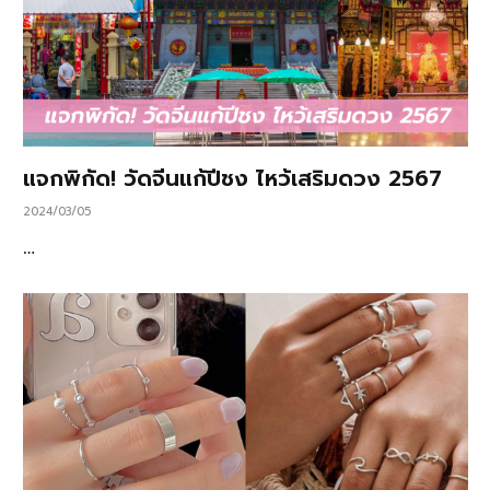
แจกพิกัด! วัดจีนแก้ปีชง ไหว้เสริมดวง 2567
2024/03/05
…