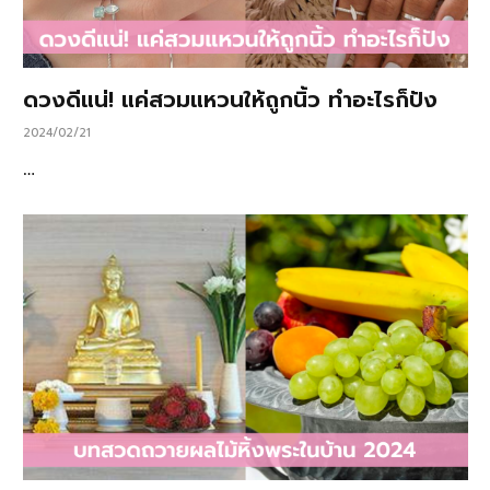
ดวงดีแน่! แค่สวมแหวนให้ถูกนิ้ว ทำอะไรก็ปัง
2024/02/21
…