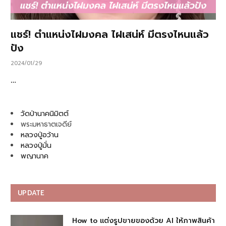
แชร์! ตำแหน่งไฝมงคล ไฝเสน่ห์ มีตรงไหนแล้ว
ปัง
2024/01/29
…
วัดป่านาคนิมิตต์
พระมหาธาตเจดีย์
หลวงปู่อว้าน
หลวงปู่มั่น
พญานาค
UPDATE
How to แต่งรูปขายของด้วย AI ให้ภาพสินค้า