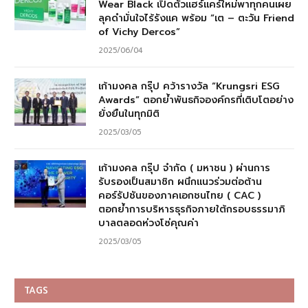
Wear Black เปิดตัวแฮร์แคร์ใหม่พาทุกคนเผย
ลุคดำมั่นใจไร้รังแค พร้อม “เต – ตะวัน Friend
of Vichy Dercos”
2025/06/04
เก้ามงคล กรุ๊ป คว้ารางวัล “Krungsri ESG
Awards” ตอกย้ำพันธกิจองค์กรที่เติบโตอย่าง
ยั่งยืนในทุกมิติ
2025/03/05
เก้ามงคล กรุ๊ป จำกัด ( มหาชน ) ผ่านการ
รับรองเป็นสมาชิก ผนึกแนวร่วมต่อต้าน
คอร์รัปชันของภาคเอกชนไทย ( CAC )
ตอกย้ำการบริหารธุรกิจภายใต้กรอบธรรมาภิ
บาลตลอดห่วงโซ่คุณค่า
2025/03/05
TAGS