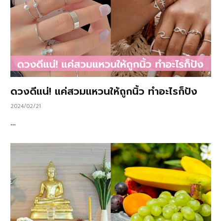
ดวงดีแน่! แค่สวมแหวนให้ถูกนิ้ว ทำอะไรก็ปัง
2024/02/21
…