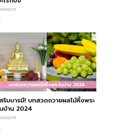
ะไรก็ปัง
024/02/21
…
เสริมบารมี! บทสวดถวายผลไม้หิ้งพระ
ในบ้าน 2024
024/02/15
…