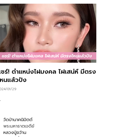
แชร์! ตำแหน่งไฝมงคล ไฝเสน่ห์ มีตรง
ไหนแล้วปัง
024/01/29
…
วัดป่านาคนิมิตต์
พระมหาธาตเจดีย์
หลวงปู่อว้าน