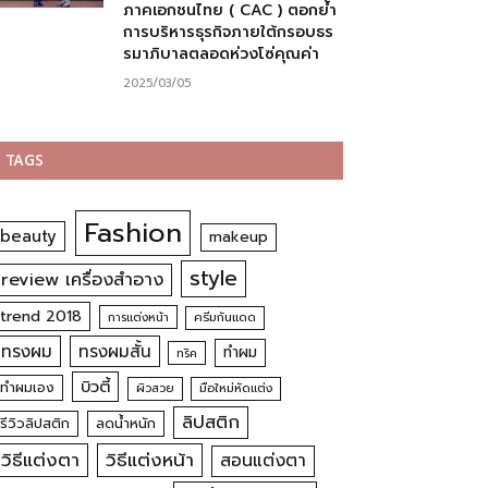
ภาคเอกชนไทย ( CAC ) ตอกย้ำ
การบริหารธุรกิจภายใต้กรอบธร
รมาภิบาลตลอดห่วงโซ่คุณค่า
2025/03/05
TAGS
Fashion
beauty
makeup
style
review เครื่องสำอาง
trend 2018
การแต่งหน้า
ครีมกันแดด
ทรงผม
ทรงผมสั้น
ทำผม
ทริค
บิวตี้
ทำผมเอง
ผิวสวย
มือใหม่หัดแต่ง
ลิปสติก
รีวิวลิปสติก
ลดน้ำหนัก
วิธีแต่งตา
วิธีแต่งหน้า
สอนแต่งตา