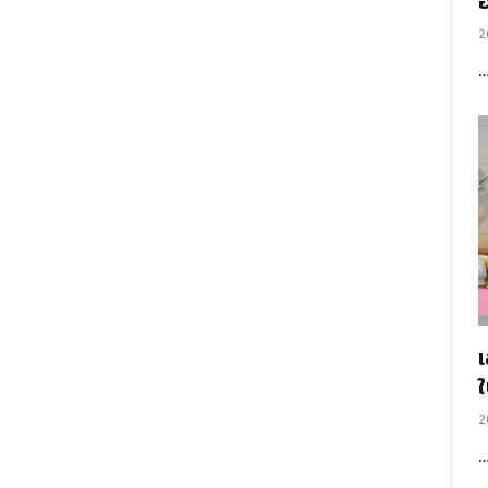
อ
2
2