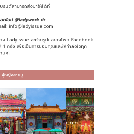
บรนด์สามารถส่งมาให้ได้ที่
อดไลน์ @ladywork ค่ะ
ail:
info@ladyissue.com
าง Ladyissue จะถ่ายรูปและลงโพส Facebook
ห้ 1 ครั้ง เพื่อเป็นการขอบคุณและให้กำลังใจทุก
่านค่ะ
ผู้หญิงสายมู