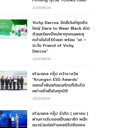
Firming ทุกวัน YOUNG ได้อีก”
2025/08/20
Vichy Dercos จัดอีเว้นท์สุดยิ่ง
ใหญ่ Dare to Wear Black เปิด
ตัวแฮร์แคร์ใหม่พาทุกคนเผยลุ
คดำมั่นใจไร้รังแค พร้อม “เต –
ตะวัน Friend of Vichy
Dercos”
2025/06/04
เก้ามงคล กรุ๊ป คว้ารางวัล
“Krungsri ESG Awards”
ตอกย้ำพันธกิจองค์กรที่เติบโต
อย่างยั่งยืนในทุกมิติ
2025/03/05
เก้ามงคล กรุ๊ป จำกัด ( มหาชน )
ผ่านการรับรองเป็นสมาชิก ผนึก
แนวร่วมต่อต้านคอร์รัปชันของ