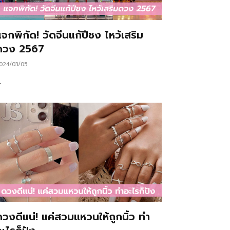
จกพิกัด! วัดจีนแก้ปีชง ไหว้เสริม
ดวง 2567
024/03/05
…
ดวงดีแน่! แค่สวมแหวนให้ถูกนิ้ว ทำ