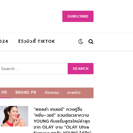
SUBSCRIBE
2024
รีวิวบิวตี้ TIKTOK
PR
BRAND PR
กิจกรรม
ภาพข่าว
“พอลล่า เทเลอร์” ควงคู่จิ้น
“หยิ่น–วอร์” ชวนต่อเวลาความ
YOUNG กับเซรั่มสูตรใหม่ล่าสุด
จาก OLAY งาน “OLAY Ultra