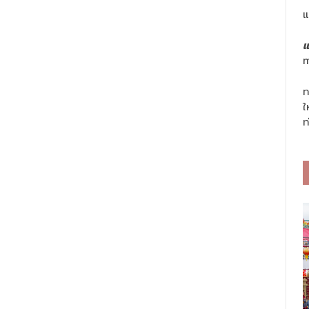
แ
แ
m
ท
ใ
ท