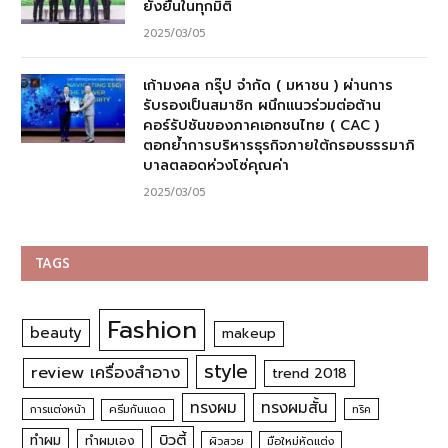
ยั่งยืนในทุกมิติ
2025/03/05
เก้ามงคล กรุ๊ป จำกัด ( มหาชน ) ผ่านการ
รับรองเป็นสมาชิก ผนึกแนวร่วมต่อต้าน
คอร์รัปชันของภาคเอกชนไทย ( CAC )
ตอกย้ำการบริหารธุรกิจภายใต้กรอบธรรมาภิ
บาลตลอดห่วงโซ่คุณค่า
2025/03/05
TAGS
Fashion
beauty
makeup
style
review เครื่องสำอาง
trend 2018
ทรงผม
ทรงผมสั้น
การแต่งหน้า
ครีมกันแดด
ทริค
บิวตี้
ทำผม
ทำผมเอง
ผิวสวย
มือใหม่หัดแต่ง