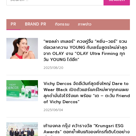
PR
BRAND PR
กิจกรรม
ภาพข่าว
“พอลล่า เทเลอร์” ควงคู่จิ้น “หยิ่น–วอร์” ชวน
ต่อเวลาความ YOUNG กับเซรั่มสูตรใหม่ล่าสุด
จาก OLAY งาน “OLAY Ultra Firming ทุก
วัน YOUNG ได้อีก”
2025/08/20
Vichy Dercos จัดอีเว้นท์สุดยิ่งใหญ่ Dare to
Wear Black เปิดตัวแฮร์แคร์ใหม่พาทุกคนเผย
ลุคดำมั่นใจไร้รังแค พร้อม “เต – ตะวัน Friend
of Vichy Dercos”
2025/06/04
เก้ามงคล กรุ๊ป คว้ารางวัล “Krungsri ESG
Awards” ตอกย้ำพันธกิจองค์กรที่เติบโตอย่าง