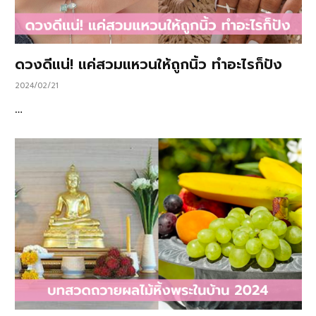
ดวงดีแน่! แค่สวมแหวนให้ถูกนิ้ว ทำอะไรก็ปัง
2024/02/21
…