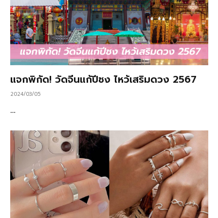
แจกพิกัด! วัดจีนแก้ปีชง ไหว้เสริมดวง 2567
2024/03/05
…