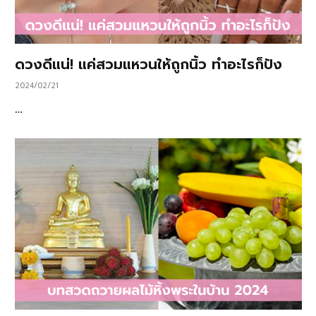
ดวงดีแน่! แค่สวมแหวนให้ถูกนิ้ว ทำอะไรก็ปัง
2024/02/21
…