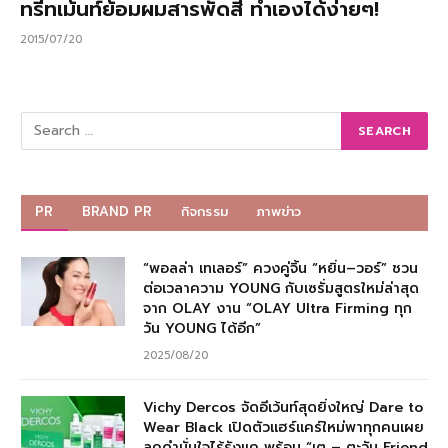
ทรีทเม้นท์ย้อมผมสารพัดสี ทำเองได้ง่ายๆ!
2015/07/20
PR
BRAND PR
กิจกรรม
ภาพข่าว
“พอลล่า เทเลอร์” ควงคู่จิ้น “หยิ่น–วอร์” ชวน
ต่อเวลาความ YOUNG กับเซรั่มสูตรใหม่ล่าสุด
จาก OLAY งาน “OLAY Ultra Firming ทุก
วัน YOUNG ได้อีก”
2025/08/20
Vichy Dercos จัดอีเว้นท์สุดยิ่งใหญ่ Dare to
Wear Black เปิดตัวแฮร์แคร์ใหม่พาทุกคนเผย
ลุคดำมั่นใจไร้รังแค พร้อม “เต – ตะวัน Friend