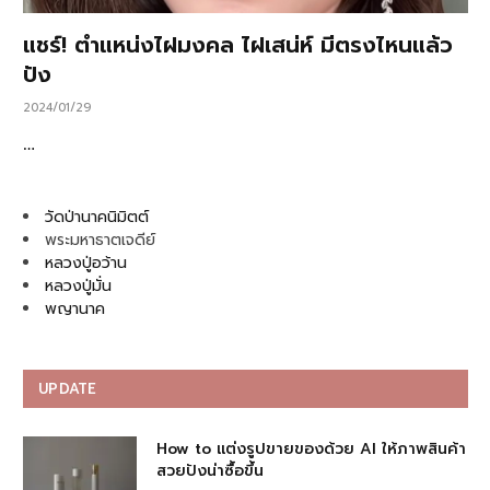
แชร์! ตำแหน่งไฝมงคล ไฝเสน่ห์ มีตรงไหนแล้ว
ปัง
2024/01/29
…
วัดป่านาคนิมิตต์
พระมหาธาตเจดีย์
หลวงปู่อว้าน
หลวงปู่มั่น
พญานาค
UPDATE
How to แต่งรูปขายของด้วย AI ให้ภาพสินค้า
สวยปังน่าซื้อขึ้น