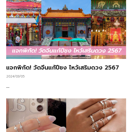
แจกพิกัด! วัดจีนแก้ปีชง ไหว้เสริมดวง 2567
2024/03/05
…