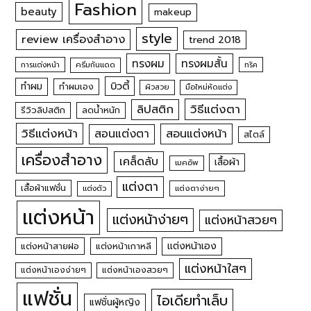
Fashion
beauty
makeup
style
review เครื่องสำอาง
trend 2018
ทรงผม
ทรงผมสั้น
การแต่งหน้า
ครีมกันแดด
ทริค
บิวตี้
ทำผม
ทำผมเอง
ผิวสวย
มือใหม่หัดแต่ง
วิธีแต่งตา
ลิปสติก
รีวิวลิปสติก
ลดน้ำหนัก
วิธีแต่งหน้า
สอนแต่งหน้า
สอนแต่งตา
สไตล์
เครื่องสำอาง
เคล็ดลับ
เสื้อผ้า
เมคอัพ
แต่งตา
เสื้อผ้าแฟชั่น
แต่งตัว
แต่งตาง่ายๆ
แต่งหน้า
แต่งหน้าง่ายๆ
แต่งหน้าสวยๆ
แต่งหน้าเอง
แต่งหน้าสายฝอ
แต่งหน้าเกาหลี
แต่งหน้าใสๆ
แต่งหน้าเองง่ายๆ
แต่งหน้าเองสวยๆ
แฟชั่น
ไอเดียทำเล็บ
แฟชั่นผู้หญิง