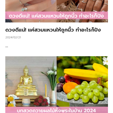
ดวงดีแน่! แค่สวมแหวนให้ถูกนิ้ว ทำอะไรก็ปัง
2024/02/21
…