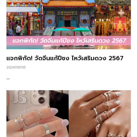
แจกพิกัด! วัดจีนแก้ปีชง ไหว้เสริมดวง 2567
2024/03/05
…