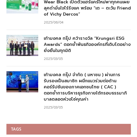
Wear Black เปิดตัวแฮร์แคร์ใหม่พาทุกคนเผย
ลุคดำมั่นใจไร้รังแค พร้อม “เต – ตะวัน Friend
of Vichy Dercos”
2025/06/04
เก้ามงคล กรุ๊ป คว้ารางวัล “Krungsri ESG
Awards” ตอกย้ำพันธกิจองค์กรที่เติบโตอย่าง
ยั่งยืนในทุกมิติ
2025/03/05
เก้ามงคล กรุ๊ป จำกัด ( มหาชน ) ผ่านการ
รับรองเป็นสมาชิก ผนึกแนวร่วมต่อต้าน
คอร์รัปชันของภาคเอกชนไทย ( CAC )
ตอกย้ำการบริหารธุรกิจภายใต้กรอบธรรมาภิ
บาลตลอดห่วงโซ่คุณค่า
2025/03/05
TAGS