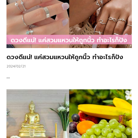
ดวงดีแน่! แค่สวมแหวนให้ถูกนิ้ว ทำอะไรก็ปัง
2024/02/21
…