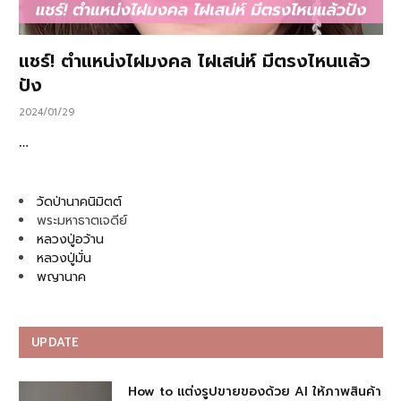
แชร์! ตำแหน่งไฝมงคล ไฝเสน่ห์ มีตรงไหนแล้ว
ปัง
2024/01/29
…
วัดป่านาคนิมิตต์
พระมหาธาตเจดีย์
หลวงปู่อว้าน
หลวงปู่มั่น
พญานาค
UPDATE
How to แต่งรูปขายของด้วย AI ให้ภาพสินค้า