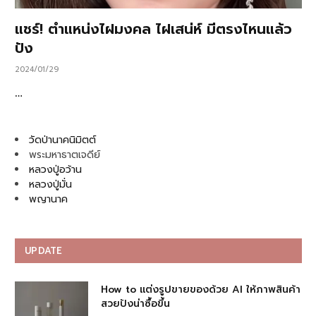
แชร์! ตำแหน่งไฝมงคล ไฝเสน่ห์ มีตรงไหนแล้ว
ปัง
2024/01/29
…
วัดป่านาคนิมิตต์
พระมหาธาตเจดีย์
หลวงปู่อว้าน
หลวงปู่มั่น
พญานาค
UPDATE
How to แต่งรูปขายของด้วย AI ให้ภาพสินค้า
สวยปังน่าซื้อขึ้น