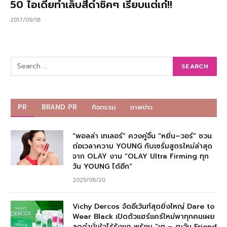
50 ไอเดียทำเล็บสีดำชิคๆ เรียบแต่เก๋!!
2017/09/18
PR
BRAND PR
กิจกรรม
ภาพข่าว
“พอลล่า เทเลอร์” ควงคู่จิ้น “หยิ่น–วอร์” ชวน
ต่อเวลาความ YOUNG กับเซรั่มสูตรใหม่ล่าสุด
จาก OLAY งาน “OLAY Ultra Firming ทุก
วัน YOUNG ได้อีก”
2025/08/20
Vichy Dercos จัดอีเว้นท์สุดยิ่งใหญ่ Dare to
Wear Black เปิดตัวแฮร์แคร์ใหม่พาทุกคนเผย
ลุคดำมั่นใจไร้รังแค พร้อม “เต – ตะวัน Friend