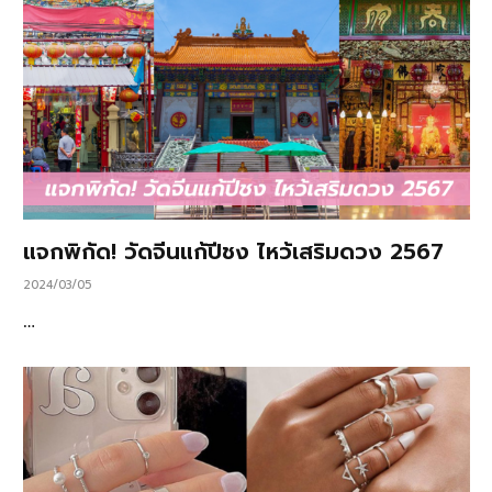
แจกพิกัด! วัดจีนแก้ปีชง ไหว้เสริมดวง 2567
2024/03/05
…