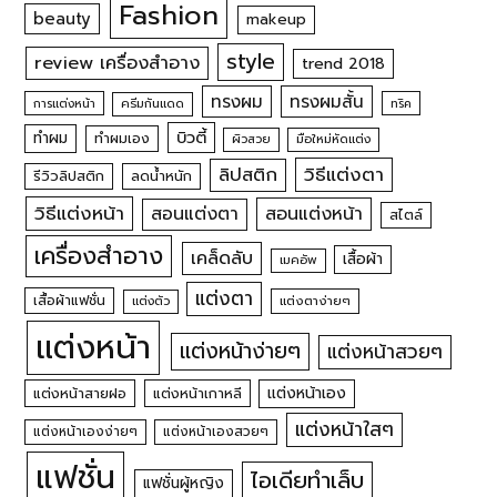
Fashion
beauty
makeup
style
review เครื่องสำอาง
trend 2018
ทรงผม
ทรงผมสั้น
การแต่งหน้า
ครีมกันแดด
ทริค
บิวตี้
ทำผม
ทำผมเอง
ผิวสวย
มือใหม่หัดแต่ง
วิธีแต่งตา
ลิปสติก
รีวิวลิปสติก
ลดน้ำหนัก
วิธีแต่งหน้า
สอนแต่งหน้า
สอนแต่งตา
สไตล์
เครื่องสำอาง
เคล็ดลับ
เสื้อผ้า
เมคอัพ
แต่งตา
เสื้อผ้าแฟชั่น
แต่งตัว
แต่งตาง่ายๆ
แต่งหน้า
แต่งหน้าง่ายๆ
แต่งหน้าสวยๆ
แต่งหน้าเอง
แต่งหน้าสายฝอ
แต่งหน้าเกาหลี
แต่งหน้าใสๆ
แต่งหน้าเองง่ายๆ
แต่งหน้าเองสวยๆ
แฟชั่น
ไอเดียทำเล็บ
แฟชั่นผู้หญิง