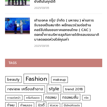
ยั่งยืนในทุกมิติ
2025/03/05
เก้ามงคล กรุ๊ป จำกัด ( มหาชน ) ผ่านการ
รับรองเป็นสมาชิก ผนึกแนวร่วมต่อต้าน
คอร์รัปชันของภาคเอกชนไทย ( CAC )
ตอกย้ำการบริหารธุรกิจภายใต้กรอบธรรมาภิ
บาลตลอดห่วงโซ่คุณค่า
2025/03/05
TAGS
Fashion
beauty
makeup
style
review เครื่องสำอาง
trend 2018
ทรงผม
ทรงผมสั้น
การแต่งหน้า
ครีมกันแดด
ทริค
บิวตี้
ทำผม
ทำผมเอง
ผิวสวย
มือใหม่หัดแต่ง