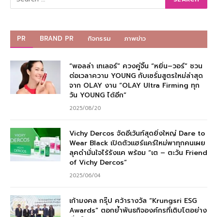
PR
BRAND PR
กิจกรรม
ภาพข่าว
“พอลล่า เทเลอร์” ควงคู่จิ้น “หยิ่น–วอร์” ชวน
ต่อเวลาความ YOUNG กับเซรั่มสูตรใหม่ล่าสุด
จาก OLAY งาน “OLAY Ultra Firming ทุก
วัน YOUNG ได้อีก”
2025/08/20
Vichy Dercos จัดอีเว้นท์สุดยิ่งใหญ่ Dare to
Wear Black เปิดตัวแฮร์แคร์ใหม่พาทุกคนเผย
ลุคดำมั่นใจไร้รังแค พร้อม “เต – ตะวัน Friend
of Vichy Dercos”
2025/06/04
เก้ามงคล กรุ๊ป คว้ารางวัล “Krungsri ESG
Awards” ตอกย้ำพันธกิจองค์กรที่เติบโตอย่าง