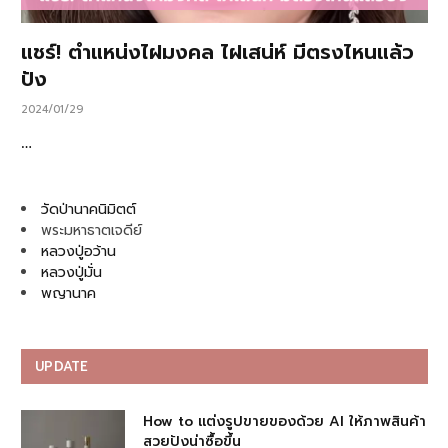
แชร์! ตำแหน่งไฝมงคล ไฝเสน่ห์ มีตรงไหนแล้ว
ปัง
2024/01/29
…
วัดป่านาคนิมิตต์
พระมหาธาตเจดีย์
หลวงปู่อว้าน
หลวงปู่มั่น
พญานาค
UPDATE
How to แต่งรูปขายของด้วย AI ให้ภาพสินค้า
สวยปังน่าซื้อขึ้น