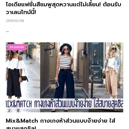
ไอเดียแฟชั่นสีชมพูสุดหวานแต่ไม่เลี้ยน! ต้อนรับ
วาเลนไทน์นี้!
2019/02/08
…
FASHION
Mix&Match กางเกงห้าส่วนแบบง๊ายง่าย ใส่
สบายสุดชิล!