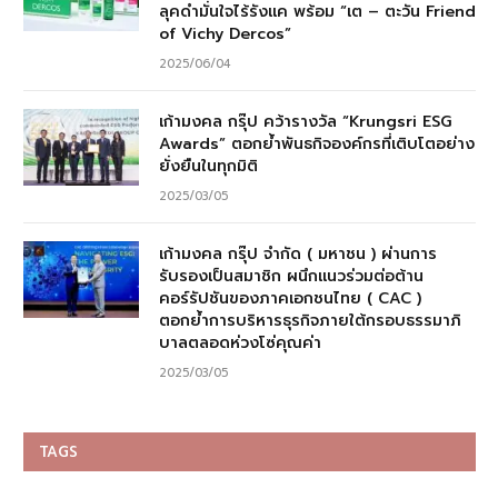
ลุคดำมั่นใจไร้รังแค พร้อม “เต – ตะวัน Friend
of Vichy Dercos”
2025/06/04
เก้ามงคล กรุ๊ป คว้ารางวัล “Krungsri ESG
Awards” ตอกย้ำพันธกิจองค์กรที่เติบโตอย่าง
ยั่งยืนในทุกมิติ
2025/03/05
เก้ามงคล กรุ๊ป จำกัด ( มหาชน ) ผ่านการ
รับรองเป็นสมาชิก ผนึกแนวร่วมต่อต้าน
คอร์รัปชันของภาคเอกชนไทย ( CAC )
ตอกย้ำการบริหารธุรกิจภายใต้กรอบธรรมาภิ
บาลตลอดห่วงโซ่คุณค่า
2025/03/05
TAGS