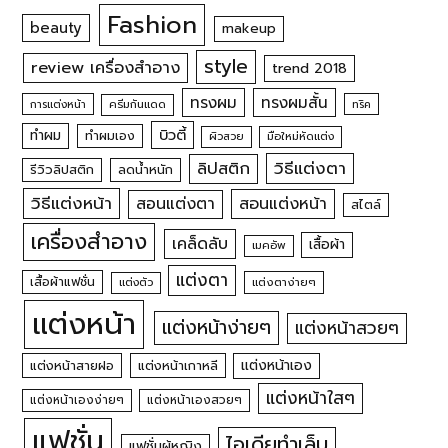
Fashion
beauty
makeup
style
review เครื่องสำอาง
trend 2018
ทรงผม
ทรงผมสั้น
การแต่งหน้า
ครีมกันแดด
ทริค
บิวตี้
ทำผม
ทำผมเอง
ผิวสวย
มือใหม่หัดแต่ง
วิธีแต่งตา
ลิปสติก
รีวิวลิปสติก
ลดน้ำหนัก
วิธีแต่งหน้า
สอนแต่งหน้า
สอนแต่งตา
สไตล์
เครื่องสำอาง
เคล็ดลับ
เสื้อผ้า
เมคอัพ
แต่งตา
เสื้อผ้าแฟชั่น
แต่งตัว
แต่งตาง่ายๆ
แต่งหน้า
แต่งหน้าง่ายๆ
แต่งหน้าสวยๆ
แต่งหน้าเอง
แต่งหน้าสายฝอ
แต่งหน้าเกาหลี
แต่งหน้าใสๆ
แต่งหน้าเองง่ายๆ
แต่งหน้าเองสวยๆ
แฟชั่น
ไอเดียทำเล็บ
แฟชั่นผู้หญิง