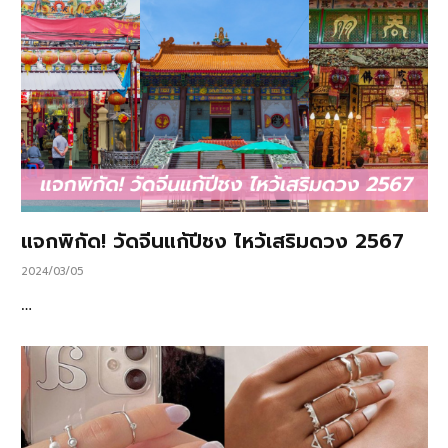
แจกพิกัด! วัดจีนแก้ปีชง ไหว้เสริมดวง 2567
2024/03/05
…