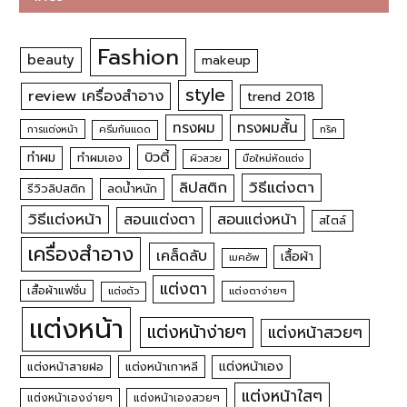
Fashion
beauty
makeup
style
review เครื่องสำอาง
trend 2018
ทรงผม
ทรงผมสั้น
การแต่งหน้า
ครีมกันแดด
ทริค
บิวตี้
ทำผม
ทำผมเอง
ผิวสวย
มือใหม่หัดแต่ง
วิธีแต่งตา
ลิปสติก
รีวิวลิปสติก
ลดน้ำหนัก
วิธีแต่งหน้า
สอนแต่งหน้า
สอนแต่งตา
สไตล์
เครื่องสำอาง
เคล็ดลับ
เสื้อผ้า
เมคอัพ
แต่งตา
เสื้อผ้าแฟชั่น
แต่งตัว
แต่งตาง่ายๆ
แต่งหน้า
แต่งหน้าง่ายๆ
แต่งหน้าสวยๆ
แต่งหน้าเอง
แต่งหน้าสายฝอ
แต่งหน้าเกาหลี
แต่งหน้าใสๆ
แต่งหน้าเองง่ายๆ
แต่งหน้าเองสวยๆ