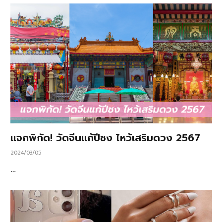
แจกพิกัด! วัดจีนแก้ปีชง ไหว้เสริมดวง 2567
2024/03/05
…