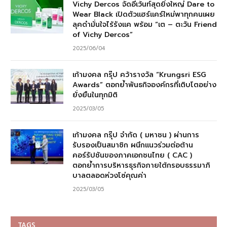
Vichy Dercos จัดอีเว้นท์สุดยิ่งใหญ่ Dare to
Wear Black เปิดตัวแฮร์แคร์ใหม่พาทุกคนเผย
ลุคดำมั่นใจไร้รังแค พร้อม “เต – ตะวัน Friend
of Vichy Dercos”
2025/06/04
เก้ามงคล กรุ๊ป คว้ารางวัล “Krungsri ESG
Awards” ตอกย้ำพันธกิจองค์กรที่เติบโตอย่าง
ยั่งยืนในทุกมิติ
2025/03/05
เก้ามงคล กรุ๊ป จำกัด ( มหาชน ) ผ่านการ
รับรองเป็นสมาชิก ผนึกแนวร่วมต่อต้าน
คอร์รัปชันของภาคเอกชนไทย ( CAC )
ตอกย้ำการบริหารธุรกิจภายใต้กรอบธรรมาภิ
บาลตลอดห่วงโซ่คุณค่า
2025/03/05
TAGS