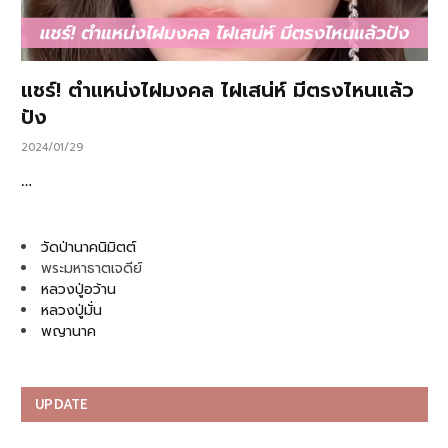
แชร์! ตำแหน่งไฝมงคล ไฝเสน่ห์ มีตรงไหนแล้ว
ปัง
2024/01/29
…
วัดป่านาคนิมิตต์
พระมหาธาตเจดีย์
หลวงปู่อว้าน
หลวงปู่มั่น
พญานาค
UPDATE