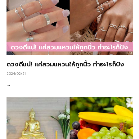
ดวงดีแน่! แค่สวมแหวนให้ถูกนิ้ว ทำอะไรก็ปัง
2024/02/21
…