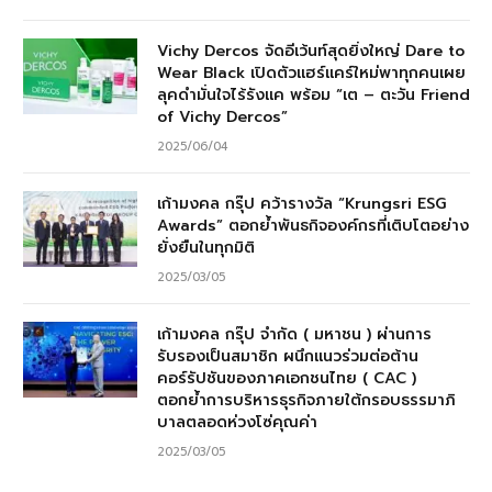
Vichy Dercos จัดอีเว้นท์สุดยิ่งใหญ่ Dare to
Wear Black เปิดตัวแฮร์แคร์ใหม่พาทุกคนเผย
ลุคดำมั่นใจไร้รังแค พร้อม “เต – ตะวัน Friend
of Vichy Dercos”
2025/06/04
เก้ามงคล กรุ๊ป คว้ารางวัล “Krungsri ESG
Awards” ตอกย้ำพันธกิจองค์กรที่เติบโตอย่าง
ยั่งยืนในทุกมิติ
2025/03/05
เก้ามงคล กรุ๊ป จำกัด ( มหาชน ) ผ่านการ
รับรองเป็นสมาชิก ผนึกแนวร่วมต่อต้าน
คอร์รัปชันของภาคเอกชนไทย ( CAC )
ตอกย้ำการบริหารธุรกิจภายใต้กรอบธรรมาภิ
บาลตลอดห่วงโซ่คุณค่า
2025/03/05