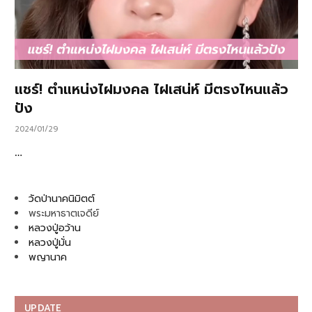
แชร์! ตำแหน่งไฝมงคล ไฝเสน่ห์ มีตรงไหนแล้ว
ปัง
2024/01/29
…
วัดป่านาคนิมิตต์
พระมหาธาตเจดีย์
หลวงปู่อว้าน
หลวงปู่มั่น
พญานาค
UPDATE