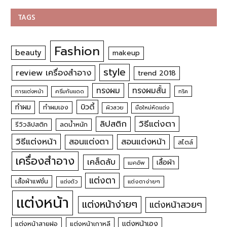
TAGS
Fashion
beauty
makeup
style
review เครื่องสำอาง
trend 2018
ทรงผม
ทรงผมสั้น
การแต่งหน้า
ครีมกันแดด
ทริค
บิวตี้
ทำผม
ทำผมเอง
ผิวสวย
มือใหม่หัดแต่ง
วิธีแต่งตา
ลิปสติก
รีวิวลิปสติก
ลดน้ำหนัก
วิธีแต่งหน้า
สอนแต่งหน้า
สอนแต่งตา
สไตล์
เครื่องสำอาง
เคล็ดลับ
เสื้อผ้า
เมคอัพ
แต่งตา
เสื้อผ้าแฟชั่น
แต่งตัว
แต่งตาง่ายๆ
แต่งหน้า
แต่งหน้าง่ายๆ
แต่งหน้าสวยๆ
แต่งหน้าเอง
แต่งหน้าสายฝอ
แต่งหน้าเกาหลี