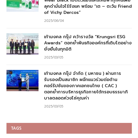
Wear Black เปิดตัวแฮร์แคร์ใหม่พาทุกคนเผย
ลุคดำมั่นใจไร้รังแค พร้อม “เต – ตะวัน Friend
of Vichy Dercos”
2025/06/04
เก้ามงคล กรุ๊ป คว้ารางวัล “Krungsri ESG
Awards” ตอกย้ำพันธกิจองค์กรที่เติบโตอย่าง
ยั่งยืนในทุกมิติ
2025/03/05
เก้ามงคล กรุ๊ป จำกัด ( มหาชน ) ผ่านการ
รับรองเป็นสมาชิก ผนึกแนวร่วมต่อต้าน
คอร์รัปชันของภาคเอกชนไทย ( CAC )
ตอกย้ำการบริหารธุรกิจภายใต้กรอบธรรมาภิ
บาลตลอดห่วงโซ่คุณค่า
2025/03/05
TAGS