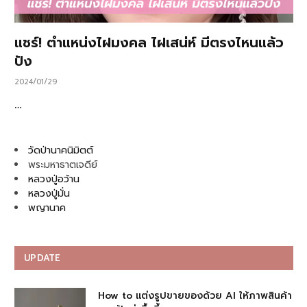
แชร์! ตำแหน่งไฝมงคล ไฝเสน่ห์ มีตรงไหนแล้ว
ปัง
2024/01/29
…
วัดป่านาคนิมิตต์
พระมหาธาตเจดีย์
หลวงปู่อว้าน
หลวงปู่มั่น
พญานาค
UPDATE
How to แต่งรูปขายของด้วย AI ให้ภาพสินค้า