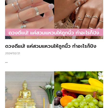
ดวงดีแน่! แค่สวมแหวนให้ถูกนิ้ว ทำอะไรก็ปัง
2024/02/21
…