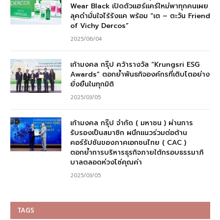
Wear Black เปิดตัวแฮร์แคร์ใหม่พาทุกคนเผย
ลุคดำมั่นใจไร้รังแค พร้อม “เต – ตะวัน Friend
of Vichy Dercos”
2025/06/04
เก้ามงคล กรุ๊ป คว้ารางวัล “Krungsri ESG
Awards” ตอกย้ำพันธกิจองค์กรที่เติบโตอย่าง
ยั่งยืนในทุกมิติ
2025/03/05
เก้ามงคล กรุ๊ป จำกัด ( มหาชน ) ผ่านการ
รับรองเป็นสมาชิก ผนึกแนวร่วมต่อต้าน
คอร์รัปชันของภาคเอกชนไทย ( CAC )
ตอกย้ำการบริหารธุรกิจภายใต้กรอบธรรมาภิ
บาลตลอดห่วงโซ่คุณค่า
2025/03/05
TAGS