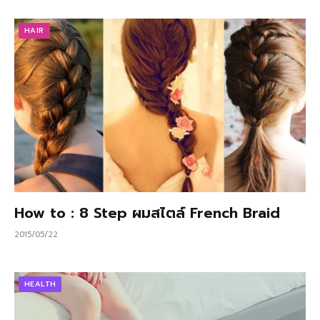
HAIR
How to : 8 Step ผมสไตล์ French Braid
2015/05/22
HEALTH