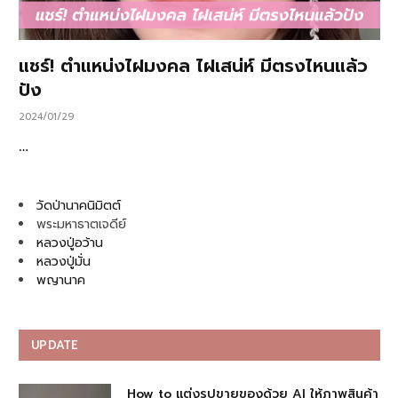
แชร์! ตำแหน่งไฝมงคล ไฝเสน่ห์ มีตรงไหนแล้ว
ปัง
2024/01/29
…
วัดป่านาคนิมิตต์
พระมหาธาตเจดีย์
หลวงปู่อว้าน
หลวงปู่มั่น
พญานาค
UPDATE
How to แต่งรูปขายของด้วย AI ให้ภาพสินค้า