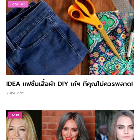
FASHION
IDEA แฟชั่นเสื้อผ้า DIY เก๋ๆ ที่คุณไม่ควรพลาด!
2015/05/15
HAIR