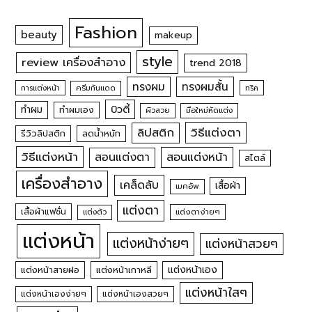
Fashion
beauty
makeup
style
review เครื่องสำอาง
trend 2018
ทรงผม
ทรงผมสั้น
การแต่งหน้า
ครีมกันแดด
ทริค
บิวตี้
ทำผม
ทำผมเอง
ผิวสวย
มือใหม่หัดแต่ง
วิธีแต่งตา
ลิปสติก
รีวิวลิปสติก
ลดน้ำหนัก
วิธีแต่งหน้า
สอนแต่งหน้า
สอนแต่งตา
สไตล์
เครื่องสำอาง
เคล็ดลับ
เสื้อผ้า
เมคอัพ
แต่งตา
เสื้อผ้าแฟชั่น
แต่งตัว
แต่งตาง่ายๆ
แต่งหน้า
แต่งหน้าง่ายๆ
แต่งหน้าสวยๆ
แต่งหน้าเอง
แต่งหน้าสายฝอ
แต่งหน้าเกาหลี
แต่งหน้าใสๆ
แต่งหน้าเองง่ายๆ
แต่งหน้าเองสวยๆ