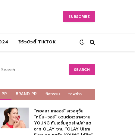
SUBSCRIBE
2024
รีวิวบิวตี้ TIKTOK
PR
BRAND PR
กิจกรรม
ภาพข่าว
“พอลล่า เทเลอร์” ควงคู่จิ้น
“หยิ่น–วอร์” ชวนต่อเวลาความ
YOUNG กับเซรั่มสูตรใหม่ล่าสุด
จาก OLAY งาน “OLAY Ultra