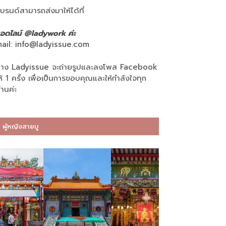
บรนด์สามารถส่งมาให้ได้ที่
อดไลน์ @ladywork ค่ะ
ail:
info@ladyissue.com
าง Ladyissue จะถ่ายรูปและลงโพส Facebook
ห้ 1 ครั้ง เพื่อเป็นการขอบคุณและให้กำลังใจทุก
่านค่ะ
ผู้หญิงสายมู