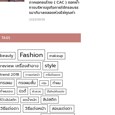
ภาคเอกชนไทย ( CAC ) ตอกย้ำ
การบริหารธุรกิจภายใต้กรอบธร
รมาภิบาลตลอดห่วงโซ่คุณค่า
2025/03/05
TAGS
Fashion
beauty
makeup
style
review เครื่องสำอาง
trend 2018
การแต่งหน้า
ครีมกันแดด
ทรงผม
ทรงผมสั้น
ทำผม
ทริค
บิวตี้
ทำผมเอง
ผิวสวย
มือใหม่หัดแต่ง
ลิปสติก
รีวิวลิปสติก
ลดน้ำหนัก
วิธีแต่งตา
วิธีแต่งหน้า
สอนแต่งตา