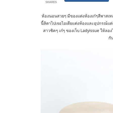
SHARES
ห้องนอนสวยๆ มีของแต่งห้องเก๋ๆสีพาส
นี้ลิตาไปเจอไอเดียแต่งห้องและอุปกรณ์
สาวชิคๆ เก๋ๆ ของเว็บ Ladyissue ให้ลอ
กั