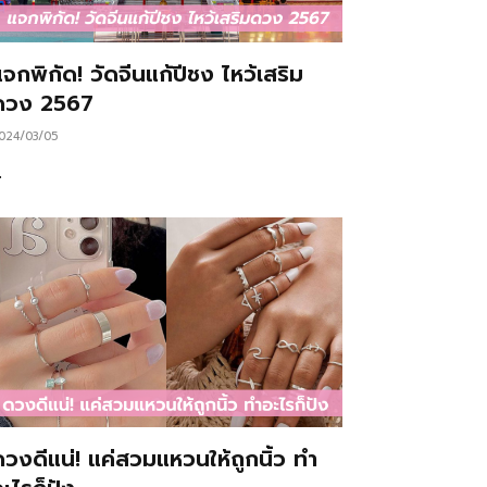
จกพิกัด! วัดจีนแก้ปีชง ไหว้เสริม
ดวง 2567
024/03/05
…
ดวงดีแน่! แค่สวมแหวนให้ถูกนิ้ว ทำ