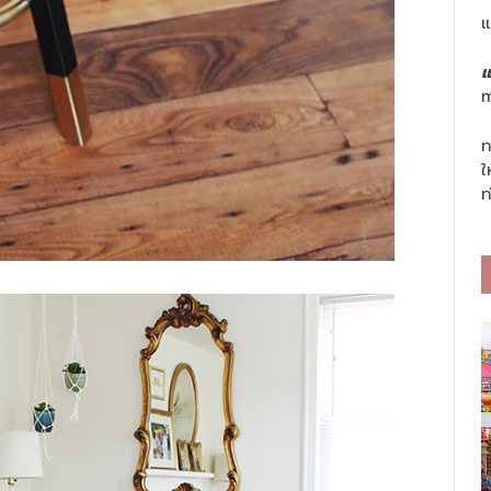
แ
แ
m
ท
ใ
ท