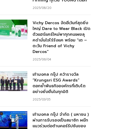
Firming ทุกวัน YOUNG ได้อีก”
2025/08/20
Vichy Dercos จัดอีเว้นท์สุดยิ่ง
ใหญ่ Dare to Wear Black เปิด
ตัวแฮร์แคร์ใหม่พาทุกคนเผยลุ
คดำมั่นใจไร้รังแค พร้อม “เต –
ตะวัน Friend of Vichy
Dercos”
2025/06/04
เก้ามงคล กรุ๊ป คว้ารางวัล
“Krungsri ESG Awards”
ตอกย้ำพันธกิจองค์กรที่เติบโต
อย่างยั่งยืนในทุกมิติ
2025/03/05
เก้ามงคล กรุ๊ป จำกัด ( มหาชน )
ผ่านการรับรองเป็นสมาชิก ผนึก
แนวร่วมต่อต้านคอร์รัปชันของ