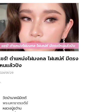
แชร์! ตำแหน่งไฝมงคล ไฝเสน่ห์ มีตรง
ไหนแล้วปัง
024/01/29
…
วัดป่านาคนิมิตต์
พระมหาธาตเจดีย์
หลวงปู่อว้าน