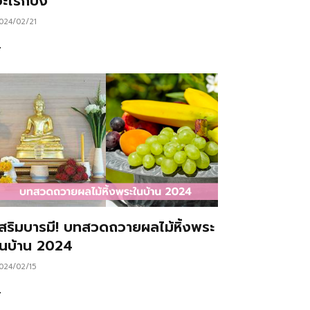
ะไรก็ปัง
024/02/21
…
เสริมบารมี! บทสวดถวายผลไม้หิ้งพระ
ในบ้าน 2024
024/02/15
…