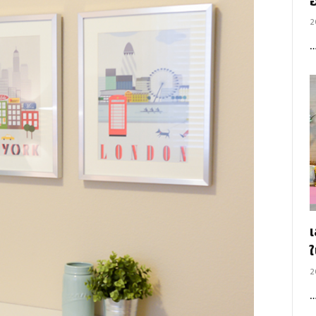
อ
2
2