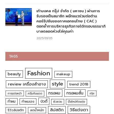
เก้ามงคล กรุ๊ป จำกัด ( มหาชน ) ผ่านการ
รับรองเป็นสมาชิก ผนึกแนวร่วมต่อต้าน
คอร์รัปชันของภาคเอกชนไทย ( CAC )
ตอกย้ำการบริหารธุรกิจภายใต้กรอบธรรมาภิ
บาลตลอดห่วงโซ่คุณค่า
2025/03/05
TAGS
Fashion
beauty
makeup
style
review เครื่องสำอาง
trend 2018
ทรงผม
ทรงผมสั้น
การแต่งหน้า
ครีมกันแดด
ทริค
บิวตี้
ทำผม
ทำผมเอง
ผิวสวย
มือใหม่หัดแต่ง
วิธีแต่งตา
ลิปสติก
รีวิวลิปสติก
ลดน้ำหนัก