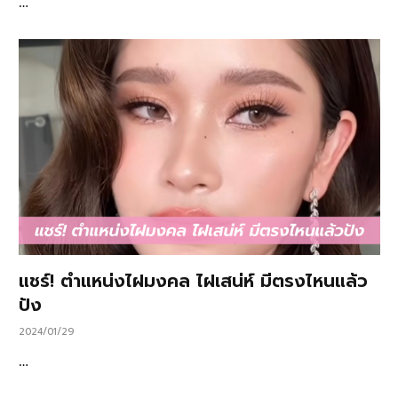
…
แชร์! ตำแหน่งไฝมงคล ไฝเสน่ห์ มีตรงไหนแล้ว
ปัง
2024/01/29
…