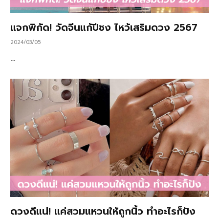
แจกพิกัด! วัดจีนแก้ปีชง ไหว้เสริมดวง 2567
2024/03/05
…
ดวงดีแน่! แค่สวมแหวนให้ถูกนิ้ว ทำอะไรก็ปัง