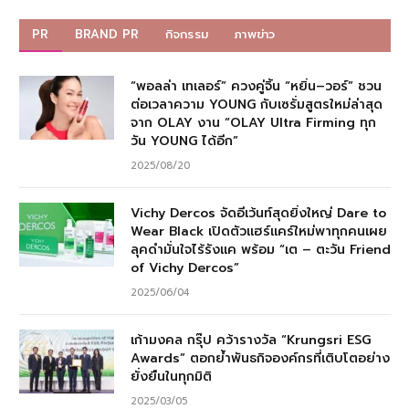
PR
BRAND PR
กิจกรรม
ภาพข่าว
“พอลล่า เทเลอร์” ควงคู่จิ้น “หยิ่น–วอร์” ชวน
ต่อเวลาความ YOUNG กับเซรั่มสูตรใหม่ล่าสุด
จาก OLAY งาน “OLAY Ultra Firming ทุก
วัน YOUNG ได้อีก”
2025/08/20
Vichy Dercos จัดอีเว้นท์สุดยิ่งใหญ่ Dare to
Wear Black เปิดตัวแฮร์แคร์ใหม่พาทุกคนเผย
ลุคดำมั่นใจไร้รังแค พร้อม “เต – ตะวัน Friend
of Vichy Dercos”
2025/06/04
เก้ามงคล กรุ๊ป คว้ารางวัล “Krungsri ESG
Awards” ตอกย้ำพันธกิจองค์กรที่เติบโตอย่าง
ยั่งยืนในทุกมิติ
2025/03/05