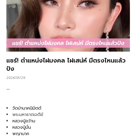
แชร์! ตำแหน่งไฝมงคล ไฝเสน่ห์ มีตรงไหนแล้ว
ปัง
2024/01/29
…
วัดป่านาคนิมิตต์
พระมหาธาตเจดีย์
หลวงปู่อว้าน
หลวงปู่มั่น
พญานาค