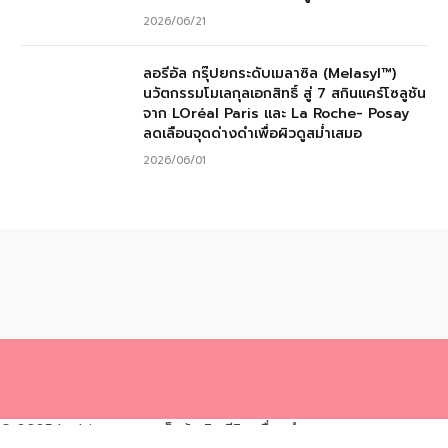
2026/06/21
ลอรีอัล กรุ๊ปยกระดับเมลาซิล (Melasyl™)
นวัตกรรมโมเลกุลเอกสิทธิ์ สู่ 7 สกินแคร์โซลูชัน
จาก LOréal Paris และ La Roche- Posay
ลดเลือนจุดด่างดำเพื่อผิวดูสม่ำเสมอ
2026/06/01
© 2025 Ladyissue.com เว็บผู้หญิง รีวิวเครื่องสำอาง ความสวยความงาม