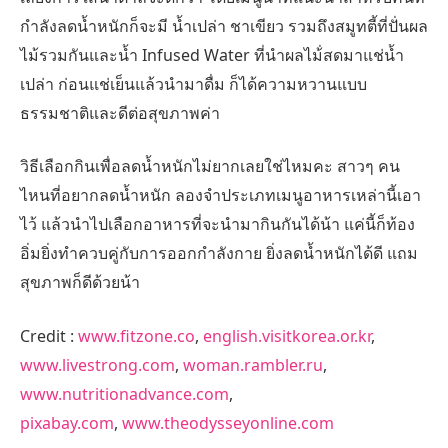
กำลังลดน้ำหนักก็จะมี น้ำเปล่า ชาเขียว รวมถึงสมูทตี้ที่ปั่นผล
ไม้รวมกันและน้ำ Infused Water ที่นำผลไม้่สดมาแช่น้ำ
เปล่า ก่อนแช่เย็นแล้วนำมาดื่ม ก็ได้ความหวานแบบ
ธรรมชาติและดีต่อสุขภาพค่า
วิธีเลือกกินเพื่อลดน้ำหนักไม่ยากเลยใช่ไหมคะ สาวๆ คน
ไหนที่อยากลดน้ำหนัก ลองจำประเภทเมนูอาหารเหล่านี้เอา
ไว้ แล้วนำไปเลือกอาหารที่จะนำมากินกันได้น้า แค่นี้ก็ท้อง
อิ่มยิ่งทำควบคู่กับการออกกำลังกาย ยิ่งลดน้ำหนักได้ดี แถม
สุขภาพก็ดีด้วยน้า
Credit :
www.fitzone.co
,
english.visitkorea.or.kr
,
www.livestrong.com
,
woman.rambler.ru
,
www.nutritionadvance.com
,
pixabay.com
,
www.theodysseyonline.com