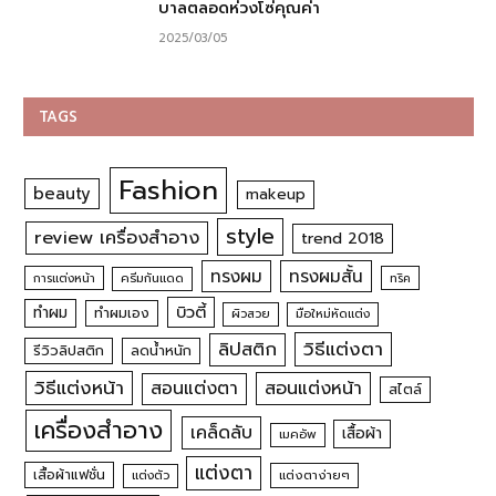
บาลตลอดห่วงโซ่คุณค่า
2025/03/05
TAGS
Fashion
beauty
makeup
style
review เครื่องสำอาง
trend 2018
ทรงผม
ทรงผมสั้น
การแต่งหน้า
ครีมกันแดด
ทริค
บิวตี้
ทำผม
ทำผมเอง
ผิวสวย
มือใหม่หัดแต่ง
วิธีแต่งตา
ลิปสติก
รีวิวลิปสติก
ลดน้ำหนัก
วิธีแต่งหน้า
สอนแต่งหน้า
สอนแต่งตา
สไตล์
เครื่องสำอาง
เคล็ดลับ
เสื้อผ้า
เมคอัพ
แต่งตา
เสื้อผ้าแฟชั่น
แต่งตัว
แต่งตาง่ายๆ