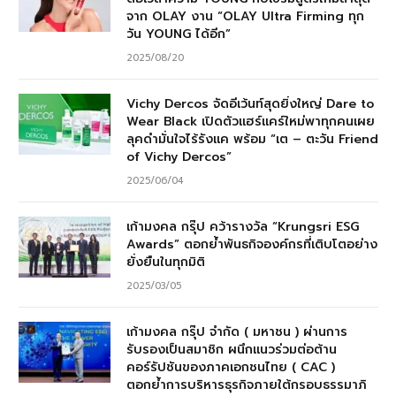
จาก OLAY งาน “OLAY Ultra Firming ทุก
วัน YOUNG ได้อีก”
2025/08/20
Vichy Dercos จัดอีเว้นท์สุดยิ่งใหญ่ Dare to
Wear Black เปิดตัวแฮร์แคร์ใหม่พาทุกคนเผย
ลุคดำมั่นใจไร้รังแค พร้อม “เต – ตะวัน Friend
of Vichy Dercos”
2025/06/04
เก้ามงคล กรุ๊ป คว้ารางวัล “Krungsri ESG
Awards” ตอกย้ำพันธกิจองค์กรที่เติบโตอย่าง
ยั่งยืนในทุกมิติ
2025/03/05
เก้ามงคล กรุ๊ป จำกัด ( มหาชน ) ผ่านการ
รับรองเป็นสมาชิก ผนึกแนวร่วมต่อต้าน
คอร์รัปชันของภาคเอกชนไทย ( CAC )
ตอกย้ำการบริหารธุรกิจภายใต้กรอบธรรมาภิ