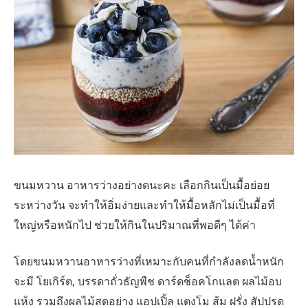
ขนมหวาน อาหารว่างอย่างดนะคะ เลือกกินเป็นมื้อย่อย
ระหว่างวัน จะทำให้อิ่มง่ายและทำให้มื้อหลักไม่เป็นมื้อที่
ใหญ่หรือหนักไป ช่วยให้กินในปริมาณที่พอดีๆ ได้ค่า
โดยขนมหวานอาหารว่างที่เหมาะกับคนที่กำลังลดน้ำหนัก
จะมี โยเกิร์ต, บรรดาถั่วธัญพืช ดาร์ดช็อคโกแลต ผลไม้อบ
แห้ง รวมถึงผลไม้สดอย่าง แอปเปิ้ล แตงโม ส้ม ฝรั่ง สัปปรด