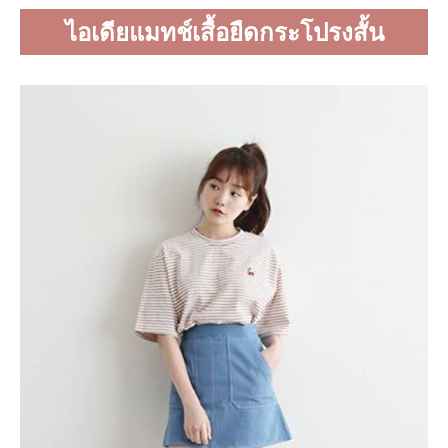
ไอเดียแมทช์เสื้อยืดกระโปรงสั้น