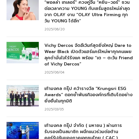
“พอลล่า เทเลอร์” ควงคู่จิ้น “หยิ่น–วอร์” ชวน
ต่อเวลาความ YOUNG กับเซรั่มสูตรใหม่ล่าสุด
จาก OLAY งาน “OLAY Ultra Firming ทุก
วัน YOUNG ได้อีก”
2025/08/20
Vichy Dercos จัดอีเว้นท์สุดยิ่งใหญ่ Dare to
Wear Black เปิดตัวแฮร์แคร์ใหม่พาทุกคนเผย
ลุคดำมั่นใจไร้รังแค พร้อม “เต – ตะวัน Friend
of Vichy Dercos”
2025/06/04
เก้ามงคล กรุ๊ป คว้ารางวัล “Krungsri ESG
Awards” ตอกย้ำพันธกิจองค์กรที่เติบโตอย่าง
ยั่งยืนในทุกมิติ
2025/03/05
เก้ามงคล กรุ๊ป จำกัด ( มหาชน ) ผ่านการ