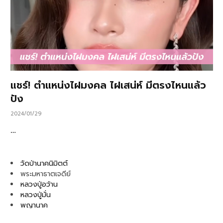
แชร์! ตำแหน่งไฝมงคล ไฝเสน่ห์ มีตรงไหนแล้ว
ปัง
2024/01/29
…
วัดป่านาคนิมิตต์
พระมหาธาตเจดีย์
หลวงปู่อว้าน
หลวงปู่มั่น
พญานาค