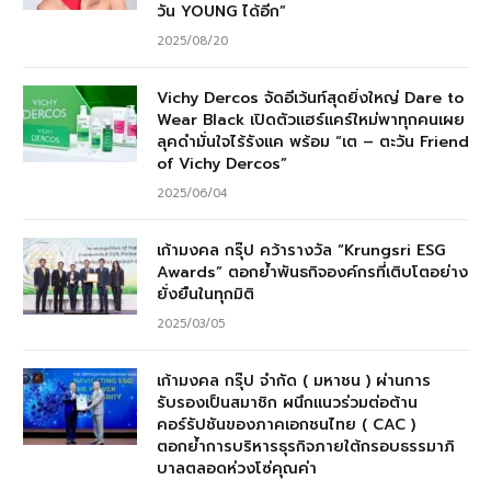
วัน YOUNG ได้อีก”
2025/08/20
Vichy Dercos จัดอีเว้นท์สุดยิ่งใหญ่ Dare to
Wear Black เปิดตัวแฮร์แคร์ใหม่พาทุกคนเผย
ลุคดำมั่นใจไร้รังแค พร้อม “เต – ตะวัน Friend
of Vichy Dercos”
2025/06/04
เก้ามงคล กรุ๊ป คว้ารางวัล “Krungsri ESG
Awards” ตอกย้ำพันธกิจองค์กรที่เติบโตอย่าง
ยั่งยืนในทุกมิติ
2025/03/05
เก้ามงคล กรุ๊ป จำกัด ( มหาชน ) ผ่านการ
รับรองเป็นสมาชิก ผนึกแนวร่วมต่อต้าน
คอร์รัปชันของภาคเอกชนไทย ( CAC )
ตอกย้ำการบริหารธุรกิจภายใต้กรอบธรรมาภิ
บาลตลอดห่วงโซ่คุณค่า