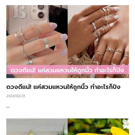
ดวงดีแน่! แค่สวมแหวนให้ถูกนิ้ว ทำอะไรก็ปัง
2024/02/21
…