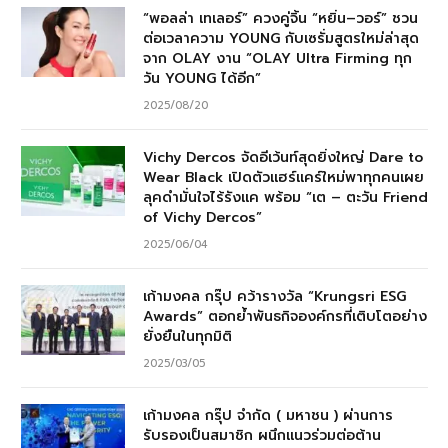
“พอลล่า เทเลอร์” ควงคู่จิ้น “หยิ่น–วอร์” ชวน
ต่อเวลาความ YOUNG กับเซรั่มสูตรใหม่ล่าสุด
จาก OLAY งาน “OLAY Ultra Firming ทุก
วัน YOUNG ได้อีก”
2025/08/20
Vichy Dercos จัดอีเว้นท์สุดยิ่งใหญ่ Dare to
Wear Black เปิดตัวแฮร์แคร์ใหม่พาทุกคนเผย
ลุคดำมั่นใจไร้รังแค พร้อม “เต – ตะวัน Friend
of Vichy Dercos”
2025/06/04
เก้ามงคล กรุ๊ป คว้ารางวัล “Krungsri ESG
Awards” ตอกย้ำพันธกิจองค์กรที่เติบโตอย่าง
ยั่งยืนในทุกมิติ
2025/03/05
เก้ามงคล กรุ๊ป จำกัด ( มหาชน ) ผ่านการ
รับรองเป็นสมาชิก ผนึกแนวร่วมต่อต้าน