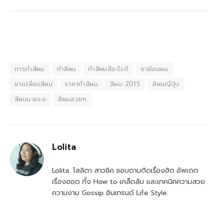
การทำสีผม
ทำสีผม
ทำสีผมสีอะไรดี
ยาย้อมผม
ยาเปลี่ยนสีผม
ราคาทำสีผม
สีผม 2015
สีผมญี่ปุ่น
สีผมมาแรง
สีผมสวยๆ
Lolita
Lolita. โลลิตา สาวชิค ชอบตามติดเรื่องฮิต อัพเดต
เรื่องฮอต ทั้ง How to เคล็ดลับ และเทคนิคความสวย
ความงาม Gossip อินเทรนด์ Life Style.