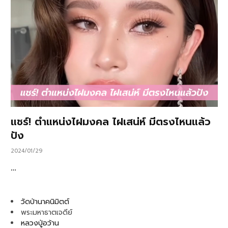
แชร์! ตำแหน่งไฝมงคล ไฝเสน่ห์ มีตรงไหนแล้ว
ปัง
2024/01/29
…
วัดป่านาคนิมิตต์
พระมหาธาตเจดีย์
หลวงปู่อว้าน