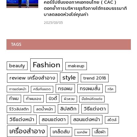
คอร์รัปชันของภาคเอกชนไทย ( CAC )
ตอกย้ำการบริหารธุรกิจภายใต้กรอบธรรมาภิ
บาลตลอดห่วงโซ่คุณค่า
2025/03/05
TAGS
Fashion
beauty
makeup
style
review เครื่องสำอาง
trend 2018
ทรงผม
ทรงผมสั้น
การแต่งหน้า
ครีมกันแดด
ทริค
บิวตี้
ทำผม
ทำผมเอง
ผิวสวย
มือใหม่หัดแต่ง
วิธีแต่งตา
ลิปสติก
รีวิวลิปสติก
ลดน้ำหนัก
วิธีแต่งหน้า
สอนแต่งหน้า
สอนแต่งตา
สไตล์
เครื่องสำอาง
เคล็ดลับ
เสื้อผ้า
เมคอัพ