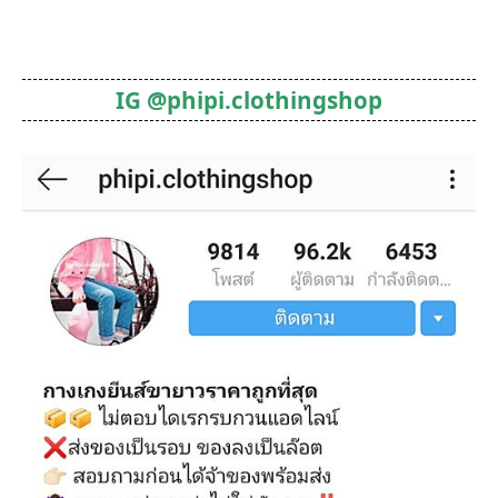
IG @phipi.clothingshop