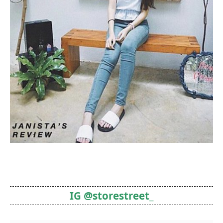
IG @storestreet_