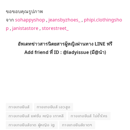
ขอขอบคุณรูปภาพ
จาก
sohappyshop
,
jeansbyzhoes_
,
phipi.clothingsho
p
,
janistastore
,
storestreet_
อัพเดทข่าวสารนิตยสารผู้หญิงผ่านทาง LINE ฟรี
Add friend ที่ ID : @ladyissue (มี@นำ)
กางเกงยีนส์
กางเกงยีนส์ เอวสูง
กางเกงยีนส์ แฟชั่น หญิง เกาหลี
กางเกงยีนส์ ไม่ซ้ำใคร
กางเกงยีนส์ขาด ผู้หญิง ig
กางเกงยีนส์ขาดๆ