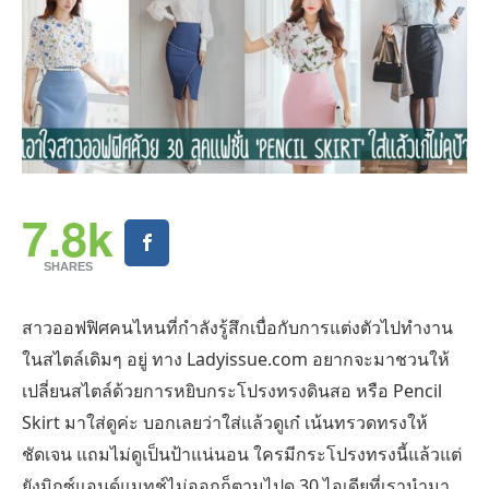
7.8k
SHARES
สาวออฟฟิศคนไหนที่กำลังรู้สึกเบื่อกับการแต่งตัวไปทำงาน
ในสไตล์เดิมๆ อยู่ ทาง Ladyissue.com อยากจะมาชวนให้
เปลี่ยนสไตล์ด้วยการหยิบกระโปรงทรงดินสอ หรือ Pencil
Skirt มาใส่ดูค่ะ บอกเลยว่าใส่เเล้วดูเก๋ เน้นทรวดทรงให้
ชัดเจน แถมไม่ดูเป็นป้าแน่นอน ใครมีกระโปรงทรงนี้แล้วแต่
ยังมิกซ์แอนด์แมทช์ไม่ออกก็ตามไปดู 30 ไอเดียที่เรานำมา