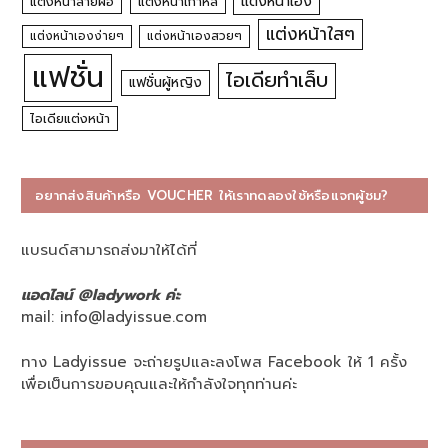
แต่งหน้าเอง
แต่งหน้าสายฝอ
แต่งหน้าเกาหลี
แต่งหน้าใสๆ
แต่งหน้าเองง่ายๆ
แต่งหน้าเองสวยๆ
แฟชั่น
ไอเดียทำเล็บ
แฟชั่นผู้หญิง
ไอเดียแต่งหน้า
อยากส่งสินค้าหรือ VOUCHER ให้เราทดลองใช้หรือแจกผู้ชม?
แบรนด์สามารถส่งมาให้ได้ที่
แอดไลน์ @ladywork ค่ะ
mail:
info@ladyissue.com
ทาง Ladyissue จะถ่ายรูปและลงโพส Facebook ให้ 1 ครั้ง
เพื่อเป็นการขอบคุณและให้กำลังใจทุกท่านค่ะ