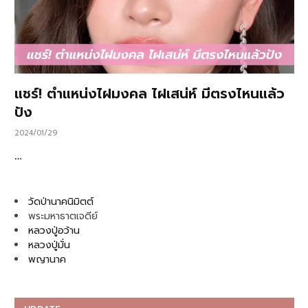
แชร์! ตำแหน่งไฝมงคล ไฝเสน่ห์ มีตรงไหนแล้ว
ปัง
2024/01/29
…
วัดป่านาคนิมิตต์
พระมหาธาตเจดีย์
หลวงปู่อว้าน
หลวงปู่มั่น
พญานาค