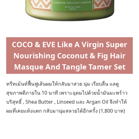
COCO & EVE Like A Virgin Super
Nourishing Coconut & Fig Hair
Masque And Tangle Tamer Set
ทรีทเม้นท์ฟื้นฟูเส้นผมให้กลับมาสวย นุ่ม เรียบลื่น แลดู
สุขภาพดีภายใน 10 นาที เพราะอุดมไปด้วยน้ำมันมะพร้าว
บริสุทธิ์ , Shea Butter , Linseed และ Argan Oil จึงทำให้
ผมที่เคยแห้งแตก กลับมานุ่มสลวยได้อีกครั้ง (1,800 บาท)