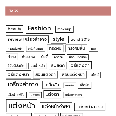
TAGS
Fashion
beauty
makeup
style
review เครื่องสำอาง
trend 2018
ทรงผม
ทรงผมสั้น
การแต่งหน้า
ครีมกันแดด
ทริค
บิวตี้
ทำผม
ทำผมเอง
ผิวสวย
มือใหม่หัดแต่ง
วิธีแต่งตา
ลิปสติก
รีวิวลิปสติก
ลดน้ำหนัก
วิธีแต่งหน้า
สอนแต่งหน้า
สอนแต่งตา
สไตล์
เครื่องสำอาง
เคล็ดลับ
เสื้อผ้า
เมคอัพ
แต่งตา
เสื้อผ้าแฟชั่น
แต่งตัว
แต่งตาง่ายๆ
แต่งหน้า
แต่งหน้าง่ายๆ
แต่งหน้าสวยๆ