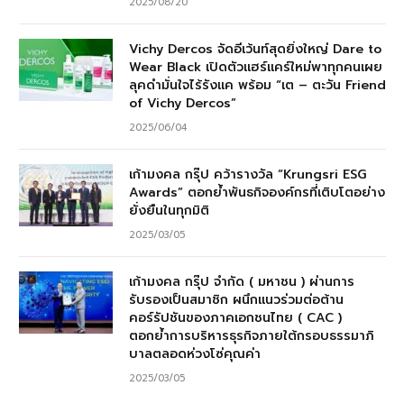
2025/08/20
Vichy Dercos จัดอีเว้นท์สุดยิ่งใหญ่ Dare to
Wear Black เปิดตัวแฮร์แคร์ใหม่พาทุกคนเผย
ลุคดำมั่นใจไร้รังแค พร้อม “เต – ตะวัน Friend
of Vichy Dercos”
2025/06/04
เก้ามงคล กรุ๊ป คว้ารางวัล “Krungsri ESG
Awards” ตอกย้ำพันธกิจองค์กรที่เติบโตอย่าง
ยั่งยืนในทุกมิติ
2025/03/05
เก้ามงคล กรุ๊ป จำกัด ( มหาชน ) ผ่านการ
รับรองเป็นสมาชิก ผนึกแนวร่วมต่อต้าน
คอร์รัปชันของภาคเอกชนไทย ( CAC )
ตอกย้ำการบริหารธุรกิจภายใต้กรอบธรรมาภิ
บาลตลอดห่วงโซ่คุณค่า
2025/03/05