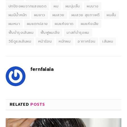
ปกป้องผมจากแสงแดด
ผม
ผมนุ่มลื่น
ผมบาง
ผมมีน้ำหนัก
ผมยาว
ผมสวย
ผมสวย สุขภาพดี
ผมสั้น
ผมหนา
ผมแตกปลาย
ผมแห้งขาด
ผมแห้งเสีย
ฟื้นบำรุงเส้นผม
ฟื้นฟูผมเสีย
มาสก์บำรุงผม
วิธีดูแลเส้นผม
หน้าร้อน
หมักผม
อากาศร้อน
เส้นผม
fernfalala
RELATED
POSTS