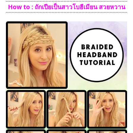
How to : ถักเปียเป็นสาวโบฮีเมียน สวยหวาน