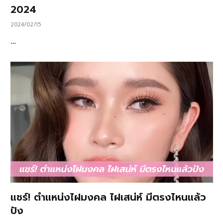
2024
2024/02/15
…
แชร์! ตำแหน่งไฝมงคล ไฝเสน่ห์ มีตรงไหนแล้ว
ปัง