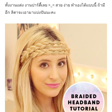
ทั้งงานแต่ง งานปาร์ตี้เลย >_< สวย ง่าย ทำเองได้แบบนี้ ถ้ามี
อีก ลิตาจะเอามาแบ่งปันนะคะ