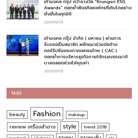
เก้ามงคล กรุ๊ป คว้ารางวัล “Krungsri ESG
Awards” ตอกย้ำพันธกิจองค์กรที่เติบโตอย่าง
ยั่งยืนในทุกมิติ
2025/03/05
เก้ามงคล กรุ๊ป จำกัด ( มหาชน ) ผ่านการ
รับรองเป็นสมาชิก ผนึกแนวร่วมต่อต้าน
คอร์รัปชันของภาคเอกชนไทย ( CAC )
ตอกย้ำการบริหารธุรกิจภายใต้กรอบธรรมาภิ
บาลตลอดห่วงโซ่คุณค่า
2025/03/05
TAGS
Fashion
beauty
makeup
style
review เครื่องสำอาง
trend 2018
ทรงผม
ทรงผมสั้น
การแต่งหน้า
ทริค