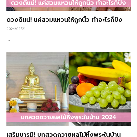
ดวงดีแน่! แค่สวมแหวนให้ถูกนิ้ว ทำอะไรก็ปัง
2024/02/21
…
เสริมบารมี! บทสวดถวายผลไม้หิ้งพระในบ้าน