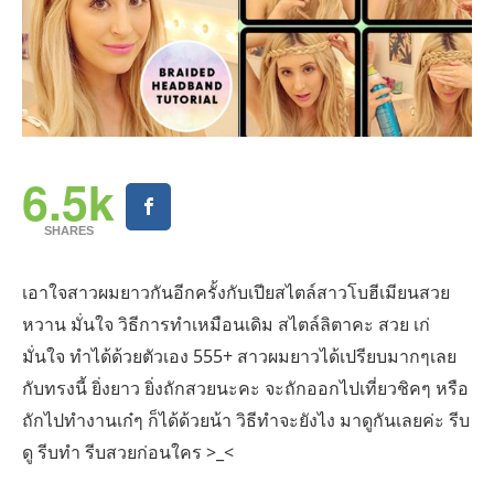
6.5k
SHARES
เอาใจสาวผมยาวกันอีกครั้งกับเปียสไตล์สาวโบฮีเมียนสวย
หวาน มั่นใจ วิธีการทำเหมือนเดิม สไตล์ลิตาคะ สวย เก่
มั่นใจ ทำได้ด้วยตัวเอง 555+ สาวผมยาวได้เปรียบมากๆเลย
กับทรงนี้ ยิ่งยาว ยิ่งถักสวยนะคะ จะถักออกไปเที่ยวชิคๆ หรือ
ถักไปทำงานเก๋ๆ ก็ได้ด้วยน้า วิธีทำจะยังไง มาดูกันเลยค่ะ รีบ
ดู รีบทำ รีบสวยก่อนใคร >_<