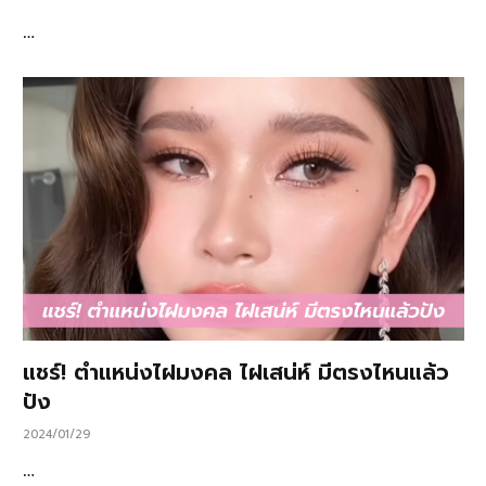
…
แชร์! ตำแหน่งไฝมงคล ไฝเสน่ห์ มีตรงไหนแล้ว
ปัง
2024/01/29
…