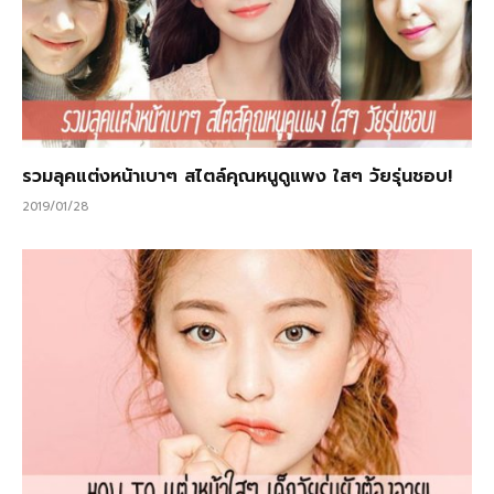
รวมลุคแต่งหน้าเบาๆ สไตล์คุณหนูดูแพง ใสๆ วัยรุ่นชอบ!
2019/01/28