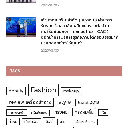
2025/03/05
เก้ามงคล กรุ๊ป จำกัด ( มหาชน ) ผ่านการ
รับรองเป็นสมาชิก ผนึกแนวร่วมต่อต้าน
คอร์รัปชันของภาคเอกชนไทย ( CAC )
ตอกย้ำการบริหารธุรกิจภายใต้กรอบธรรมาภิ
บาลตลอดห่วงโซ่คุณค่า
2025/03/05
TAGS
Fashion
beauty
makeup
style
review เครื่องสำอาง
trend 2018
ทรงผม
ทรงผมสั้น
การแต่งหน้า
ครีมกันแดด
ทริค
บิวตี้
ทำผม
ทำผมเอง
ผิวสวย
มือใหม่หัดแต่ง