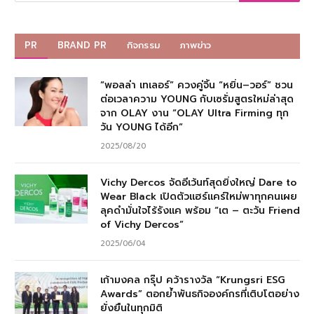
PR
BRAND PR
กิจกรรม
ภาพข่าว
“พอลล่า เทเลอร์” ควงคู่จิ้น “หยิ่น–วอร์” ชวน
ต่อเวลาความ YOUNG กับเซรั่มสูตรใหม่ล่าสุด
จาก OLAY งาน “OLAY Ultra Firming ทุก
วัน YOUNG ได้อีก”
2025/08/20
Vichy Dercos จัดอีเว้นท์สุดยิ่งใหญ่ Dare to
Wear Black เปิดตัวแฮร์แคร์ใหม่พาทุกคนเผย
ลุคดำมั่นใจไร้รังแค พร้อม “เต – ตะวัน Friend
of Vichy Dercos”
2025/06/04
เก้ามงคล กรุ๊ป คว้ารางวัล “Krungsri ESG
Awards” ตอกย้ำพันธกิจองค์กรที่เติบโตอย่าง
ยั่งยืนในทุกมิติ