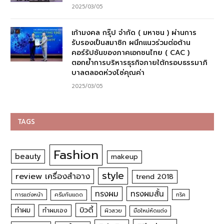
2025/03/05
เก้ามงคล กรุ๊ป จำกัด ( มหาชน ) ผ่านการ
รับรองเป็นสมาชิก ผนึกแนวร่วมต่อต้าน
คอร์รัปชันของภาคเอกชนไทย ( CAC )
ตอกย้ำการบริหารธุรกิจภายใต้กรอบธรรมาภิ
บาลตลอดห่วงโซ่คุณค่า
2025/03/05
TAGS
Fashion
beauty
makeup
style
review เครื่องสำอาง
trend 2018
ทรงผม
ทรงผมสั้น
การแต่งหน้า
ครีมกันแดด
ทริค
บิวตี้
ทำผม
ทำผมเอง
ผิวสวย
มือใหม่หัดแต่ง