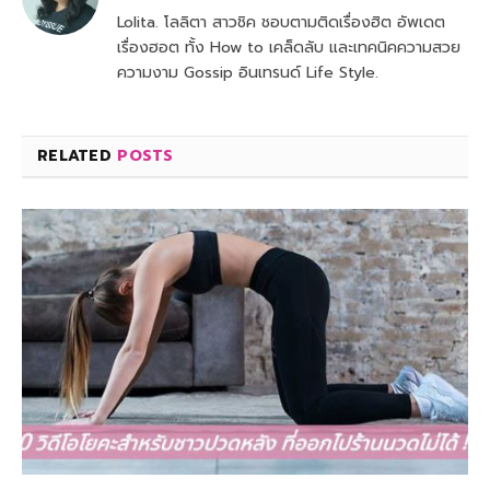
Lolita. โลลิตา สาวชิค ชอบตามติดเรื่องฮิต อัพเดต
เรื่องฮอต ทั้ง How to เคล็ดลับ และเทคนิคความสวย
ความงาม Gossip อินเทรนด์ Life Style.
RELATED
POSTS