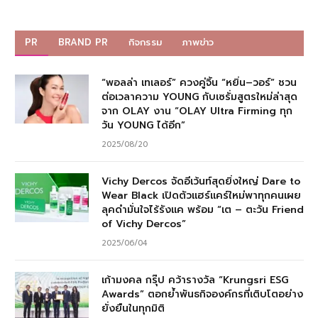
PR
BRAND PR
กิจกรรม
ภาพข่าว
“พอลล่า เทเลอร์” ควงคู่จิ้น “หยิ่น–วอร์” ชวน
ต่อเวลาความ YOUNG กับเซรั่มสูตรใหม่ล่าสุด
จาก OLAY งาน “OLAY Ultra Firming ทุก
วัน YOUNG ได้อีก”
2025/08/20
Vichy Dercos จัดอีเว้นท์สุดยิ่งใหญ่ Dare to
Wear Black เปิดตัวแฮร์แคร์ใหม่พาทุกคนเผย
ลุคดำมั่นใจไร้รังแค พร้อม “เต – ตะวัน Friend
of Vichy Dercos”
2025/06/04
เก้ามงคล กรุ๊ป คว้ารางวัล “Krungsri ESG
Awards” ตอกย้ำพันธกิจองค์กรที่เติบโตอย่าง
ยั่งยืนในทุกมิติ