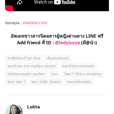
ขอบคุณ :
vivotion.com
อัพเดทข่าวสารนิตยสารผู้หญิงผ่านทาง LINE ฟรี
Add friend ที่ ID :
@ladyissue
(มี@นำ)
การฝึกโยคะที่ ถูก ต้อง
ตื่นนอนตอนเช้า
ออกกำลัง กาย บนเตียง ตอนเช้า
ออกกําลังกายตอนเช้า
เล่นโยคะตอนเช้า บนเตียง
โยคะ
โยคะ 1 ชั่วโมง เผาผลาญ
โยคะ ตอน 1
โยคะ ท่ายืด ตอนเช้า
โยคะแก้ปวดหลัง
Lolita