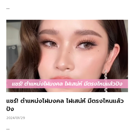
…
แชร์! ตำแหน่งไฝมงคล ไฝเสน่ห์ มีตรงไหนแล้ว
ปัง
2024/01/29
…