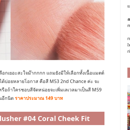
แ
แ
m
ท
ใ
ท
้เลือกเยอะสะใจม๊ากกกก แถมยังมีให้เลือกทั้งเนื้อแมตต์
่าใช้ได้บ่อยหลายโอกาส คือสี M53 2nd Chance ค่ะ จะ
 หรือถ้าใครชอบสีจัดหน่อยจะเพิ่มเลเวลมาเป็นสี M59
นอีกนิด
ราคาประมาณ 149 บาท
Blusher #04 Coral Cheek Fit