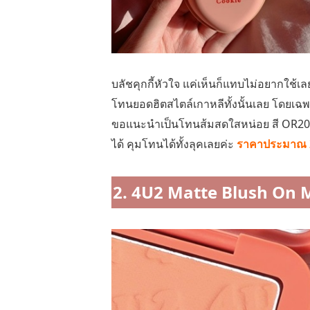
บลัชคุกกี้หัวใจ แค่เห็นก็แทบไม่อยากใช้เล
โทนยอดฮิตสไตล์เกาหลีทั้งนั้นเลย โดยเฉพ
ขอแนะนำเป็นโทนส้มสดใสหน่อย สี OR202 
ได้ คุมโทนได้ทั้งลุคเลยค่ะ
ราคาประมาณ 
2. 4U2 Matte Blush On