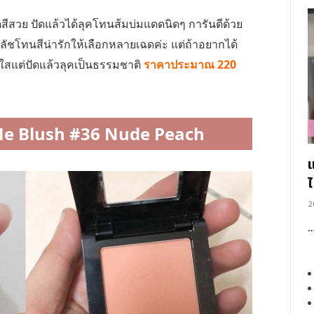
็ดสีสวย ปัดแล้วได้ลุคโทนส้มบ่มแดดนิดๆ การันตีด้วย
ัชโทนสีน่ารักให้เลือกหลายเฉดค่ะ แต่ถ้าอยากได้
ใสแต่ปัดแล้วลุคเป็นธรรมชาติ
ราคาประมาณ 220
 Me Blush #36 Nude Peach
2