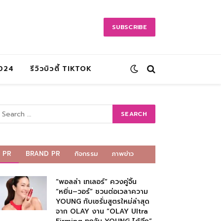
SUBSCRIBE
2024
รีวิวบิวตี้ TIKTOK
PR
BRAND PR
กิจกรรม
ภาพข่าว
“พอลล่า เทเลอร์” ควงคู่จิ้น
“หยิ่น–วอร์” ชวนต่อเวลาความ
YOUNG กับเซรั่มสูตรใหม่ล่าสุด
จาก OLAY งาน “OLAY Ultra