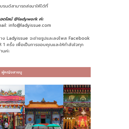
บรนด์สามารถส่งมาให้ได้ที่
อดไลน์ @ladywork ค่ะ
ail:
info@ladyissue.com
าง Ladyissue จะถ่ายรูปและลงโพส Facebook
ห้ 1 ครั้ง เพื่อเป็นการขอบคุณและให้กำลังใจทุก
่านค่ะ
ผู้หญิงสายมู