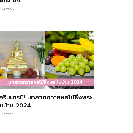
ะไรก็ปัง
024/02/21
…
เสริมบารมี! บทสวดถวายผลไม้หิ้งพระ
ในบ้าน 2024
024/02/15
…