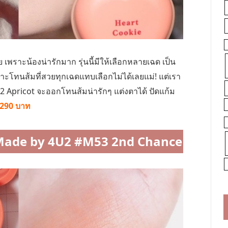
ย เพราะน้องน่ารักมาก รุ่นนี้มีให้เลือกหลายเฉด เป็น
าะโทนส้มที่สวยทุกเฉดแทบเลือกไม่ได้เลยแม่! แต่เรา
Apricot จะออกโทนส้มน่ารักๆ แต่งตาได้ ปัดแก้ม
290 บาท
 Made by 4U2 #M53 2nd Chance