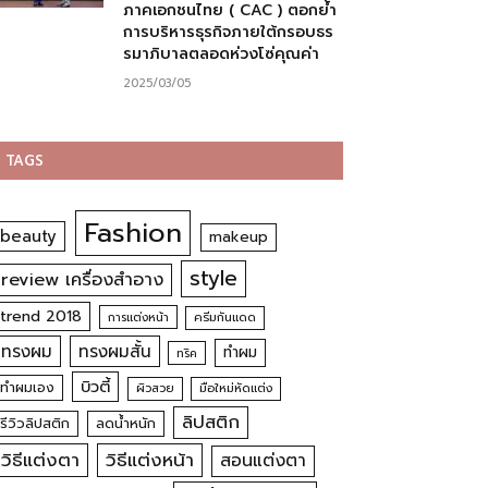
ภาคเอกชนไทย ( CAC ) ตอกย้ำ
การบริหารธุรกิจภายใต้กรอบธร
รมาภิบาลตลอดห่วงโซ่คุณค่า
2025/03/05
TAGS
Fashion
beauty
makeup
style
review เครื่องสำอาง
trend 2018
การแต่งหน้า
ครีมกันแดด
ทรงผม
ทรงผมสั้น
ทำผม
ทริค
บิวตี้
ทำผมเอง
ผิวสวย
มือใหม่หัดแต่ง
ลิปสติก
รีวิวลิปสติก
ลดน้ำหนัก
วิธีแต่งตา
วิธีแต่งหน้า
สอนแต่งตา