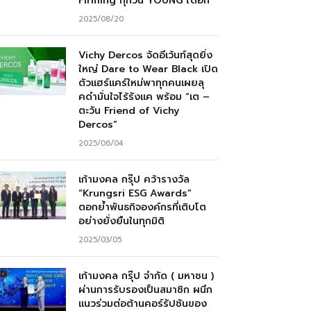
Firming ทุกวัน YOUNG ได้อีก”
2025/08/20
Vichy Dercos จัดอีเว้นท์สุดยิ่ง
ใหญ่ Dare to Wear Black เปิด
ตัวแฮร์แคร์ใหม่พาทุกคนเผยลุ
คดำมั่นใจไร้รังแค พร้อม “เต –
ตะวัน Friend of Vichy
Dercos”
2025/06/04
เก้ามงคล กรุ๊ป คว้ารางวัล
“Krungsri ESG Awards”
ตอกย้ำพันธกิจองค์กรที่เติบโต
อย่างยั่งยืนในทุกมิติ
2025/03/05
เก้ามงคล กรุ๊ป จำกัด ( มหาชน )
ผ่านการรับรองเป็นสมาชิก ผนึก
แนวร่วมต่อต้านคอร์รัปชันของ