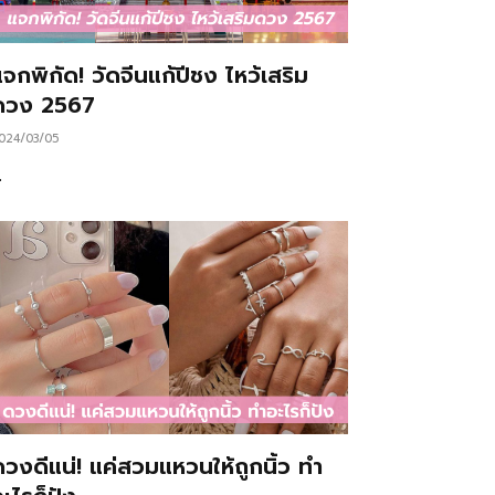
จกพิกัด! วัดจีนแก้ปีชง ไหว้เสริม
ดวง 2567
024/03/05
…
ดวงดีแน่! แค่สวมแหวนให้ถูกนิ้ว ทำ