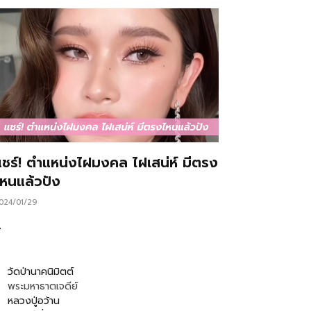
แชร์! ตำแหน่งไฝมงคล ไฝเสน่ห์ มีตรง
ไหนแล้วปัง
024/01/29
…
วัดป่านาคนิมิตต์
พระมหาธาตเจดีย์
หลวงปู่อว้าน