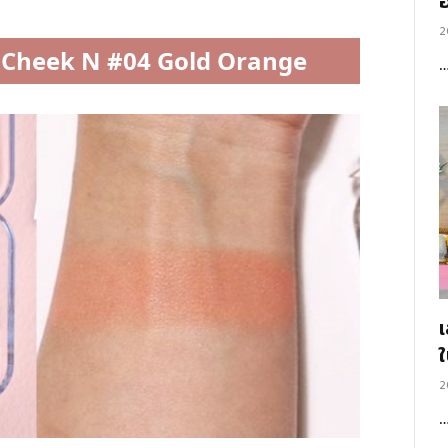
อ
2
 Cheek N #04 Gold Orange
2