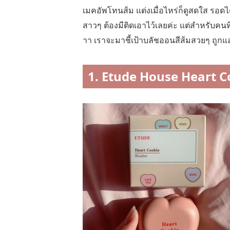
เมคอัพโทนส้ม แต่งเมื่อไหร่ก็ดูสดใส รอดได
สาวๆ ต้องมีติดเอาไว้เลยค่ะ แต่สำหรับคน
าา เราจะมาชี้เป้าบลัชออนสีส้มสวยๆ ถูก
1. Etude House Heart C