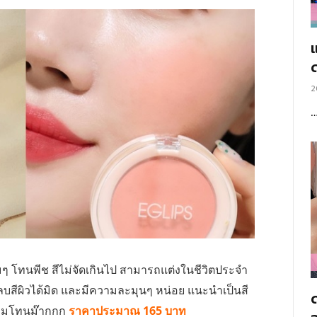
แ
2
มๆ โทนพีช สีไม่จัดเกินไป สามารถแต่งในชีวิตประจำ
วกลบสีผิวได้มิด และมีความละมุนๆ หน่อย แนะนำเป็นสี
คุมโทนม๊ากกก
ราคาประมาณ 165 บาท