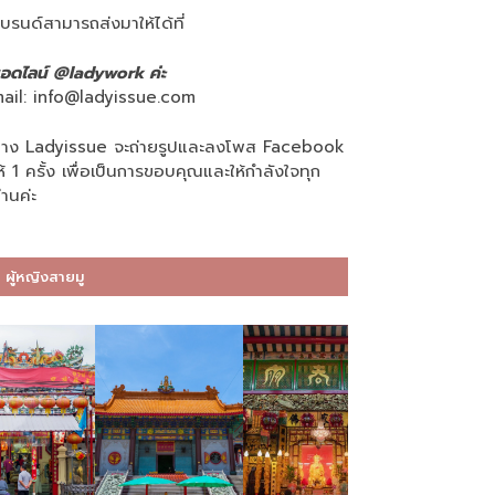
บรนด์สามารถส่งมาให้ได้ที่
อดไลน์ @ladywork ค่ะ
ail:
info@ladyissue.com
าง Ladyissue จะถ่ายรูปและลงโพส Facebook
ห้ 1 ครั้ง เพื่อเป็นการขอบคุณและให้กำลังใจทุก
่านค่ะ
ผู้หญิงสายมู