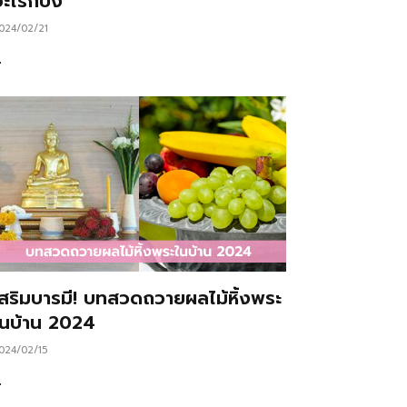
ะไรก็ปัง
024/02/21
…
เสริมบารมี! บทสวดถวายผลไม้หิ้งพระ
ในบ้าน 2024
024/02/15
…