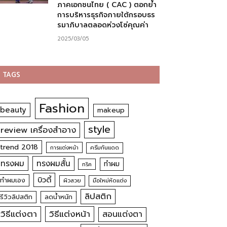
ภาคเอกชนไทย ( CAC ) ตอกย้ำ
การบริหารธุรกิจภายใต้กรอบธร
รมาภิบาลตลอดห่วงโซ่คุณค่า
2025/03/05
TAGS
Fashion
beauty
makeup
style
review เครื่องสำอาง
trend 2018
การแต่งหน้า
ครีมกันแดด
ทรงผม
ทรงผมสั้น
ทำผม
ทริค
บิวตี้
ทำผมเอง
ผิวสวย
มือใหม่หัดแต่ง
ลิปสติก
รีวิวลิปสติก
ลดน้ำหนัก
วิธีแต่งตา
วิธีแต่งหน้า
สอนแต่งตา