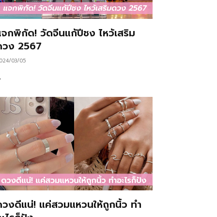
จกพิกัด! วัดจีนแก้ปีชง ไหว้เสริม
ดวง 2567
024/03/05
…
ดวงดีแน่! แค่สวมแหวนให้ถูกนิ้ว ทำ