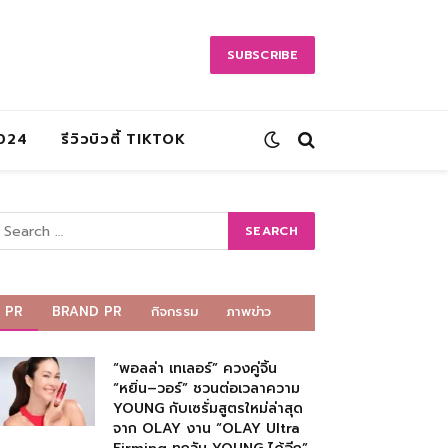
SUBSCRIBE
2024
รีวิวบิวตี้ TIKTOK
PR
BRAND PR
กิจกรรม
ภาพข่าว
“พอลล่า เทเลอร์” ควงคู่จิ้น
“หยิ่น–วอร์” ชวนต่อเวลาความ
YOUNG กับเซรั่มสูตรใหม่ล่าสุด
จาก OLAY งาน “OLAY Ultra