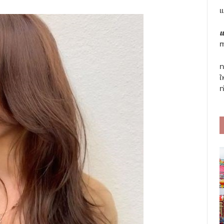
แ
แ
m
ท
ใ
ท