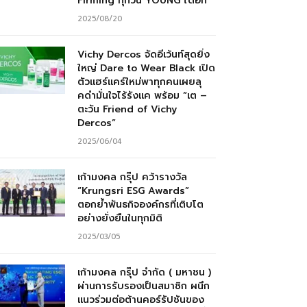
Firming ทุกวัน YOUNG ได้อีก”
2025/08/20
Vichy Dercos จัดอีเว้นท์สุดยิ่ง
ใหญ่ Dare to Wear Black เปิด
ตัวแฮร์แคร์ใหม่พาทุกคนเผยลุ
คดำมั่นใจไร้รังแค พร้อม “เต –
ตะวัน Friend of Vichy
Dercos”
2025/06/04
เก้ามงคล กรุ๊ป คว้ารางวัล
“Krungsri ESG Awards”
ตอกย้ำพันธกิจองค์กรที่เติบโต
อย่างยั่งยืนในทุกมิติ
2025/03/05
เก้ามงคล กรุ๊ป จำกัด ( มหาชน )
ผ่านการรับรองเป็นสมาชิก ผนึก
แนวร่วมต่อต้านคอร์รัปชันของ