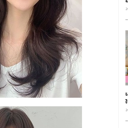
อ
2
2