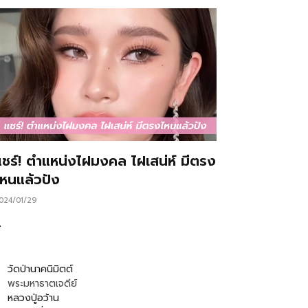
แชร์! ตำแหน่งไฝมงคล ไฝเสน่ห์ มีตรง
ไหนแล้วปัง
024/01/29
…
วัดป่านาคนิมิตต์
พระมหาธาตเจดีย์
หลวงปู่อว้าน