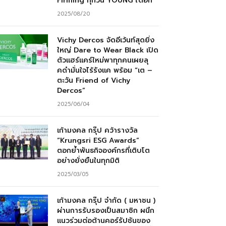
Firming ทุกวัน YOUNG ได้อีก”
2025/08/20
Vichy Dercos จัดอีเว้นท์สุดยิ่ง
ใหญ่ Dare to Wear Black เปิด
ตัวแฮร์แคร์ใหม่พาทุกคนเผยลุ
คดำมั่นใจไร้รังแค พร้อม “เต –
ตะวัน Friend of Vichy
Dercos”
2025/06/04
เก้ามงคล กรุ๊ป คว้ารางวัล
“Krungsri ESG Awards”
ตอกย้ำพันธกิจองค์กรที่เติบโต
อย่างยั่งยืนในทุกมิติ
2025/03/05
เก้ามงคล กรุ๊ป จำกัด ( มหาชน )
ผ่านการรับรองเป็นสมาชิก ผนึก
แนวร่วมต่อต้านคอร์รัปชันของ