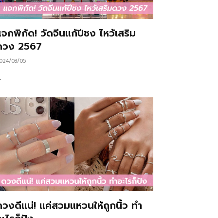
จกพิกัด! วัดจีนแก้ปีชง ไหว้เสริม
ดวง 2567
024/03/05
…
ดวงดีแน่! แค่สวมแหวนให้ถูกนิ้ว ทำ