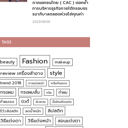
ภาคเอกชนไทย ( CAC ) ตอกย้ำ
การบริหารธุรกิจภายใต้กรอบธร
รมาภิบาลตลอดห่วงโซ่คุณค่า
2025/03/05
TAGS
Fashion
beauty
makeup
style
review เครื่องสำอาง
trend 2018
การแต่งหน้า
ครีมกันแดด
ทรงผม
ทรงผมสั้น
ทำผม
ทริค
บิวตี้
ทำผมเอง
ผิวสวย
มือใหม่หัดแต่ง
ลิปสติก
รีวิวลิปสติก
ลดน้ำหนัก
วิธีแต่งตา
วิธีแต่งหน้า
สอนแต่งตา