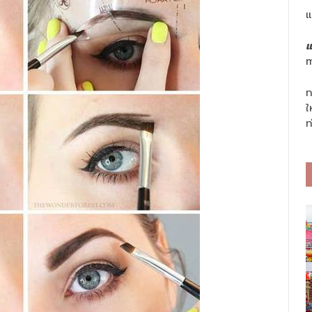
แ
แ
m
ท
ใ
ท