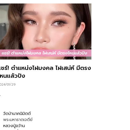
แชร์! ตำแหน่งไฝมงคล ไฝเสน่ห์ มีตรง
ไหนแล้วปัง
024/01/29
…
วัดป่านาคนิมิตต์
พระมหาธาตเจดีย์
หลวงปู่อว้าน