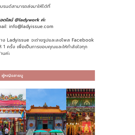
บรนด์สามารถส่งมาให้ได้ที่
อดไลน์ @ladywork ค่ะ
ail:
info@ladyissue.com
าง Ladyissue จะถ่ายรูปและลงโพส Facebook
ห้ 1 ครั้ง เพื่อเป็นการขอบคุณและให้กำลังใจทุก
่านค่ะ
ผู้หญิงสายมู