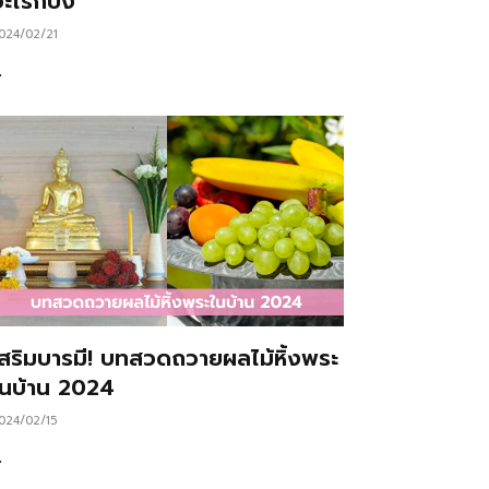
ะไรก็ปัง
024/02/21
…
เสริมบารมี! บทสวดถวายผลไม้หิ้งพระ
ในบ้าน 2024
024/02/15
…