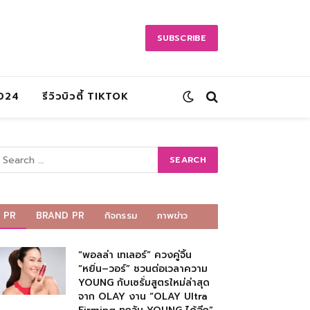
SUBSCRIBE
2024
รีวิวบิวตี้ TIKTOK
PR
BRAND PR
กิจกรรม
ภาพข่าว
“พอลล่า เทเลอร์” ควงคู่จิ้น
“หยิ่น–วอร์” ชวนต่อเวลาความ
YOUNG กับเซรั่มสูตรใหม่ล่าสุด
จาก OLAY งาน “OLAY Ultra