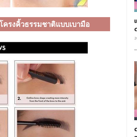
แ
มโครงคิ้วธรรมชาติแบบเบามือ
2