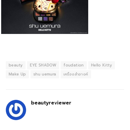
beauty
EYE SHADOW
foudation
Hello Kitty
Make Up
shu uemura
เครื่องสำอางค์
beautyreviewer