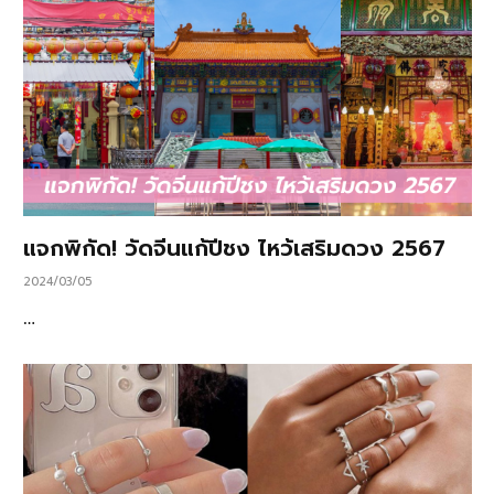
แจกพิกัด! วัดจีนแก้ปีชง ไหว้เสริมดวง 2567
2024/03/05
…