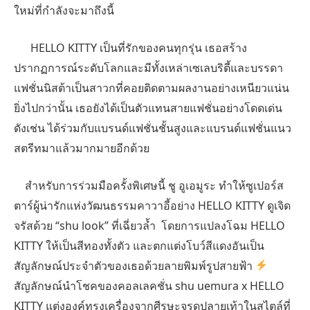
ใหม่ที่กำลังจะมาถึงนี้
HELLO KITTY
เป็นที่รักของคนทุกรุ่น เธอสร้าง
ปรากฏการณ์ระดับโลกและมีทั้งเหล่าเซเลบริตี้และบรรดา
แฟชั่นนิสต้าเป็นสาวกที่คอยติดตามผลงานอย่างเหนียวแน่น
ยิ่งไปกว่านั้น เธอยังได้เป็นตัวแทนสายแฟชั่นอย่างโดดเด่น
ดังเช่น ได้ร่วมกับแบรนด์แฟชั่นชั้นสูงและแบรนด์แฟชั่นแนว
สตรีทมาแล้วมากมายอีกด้วย
สำหรับการร่วมมือครั้งพิเศษนี้ ชู อูเอมูระ ทำให้ซูเปอร์ส
ตาร์ผู้น่ารักแห่งวัฒนธรรมคาวาอี้อย่าง
HELLO KITTY
ดูเจิด
จรัสด้วย “
shu look
” ที่เฉี่ยวล้ำ โดยการแปลงโฉม
HELLO
KITTY
ให้เป็นสีทองทั้งตัว และตกแต่งโบว์สีแดงอันเป็น
สัญลักษณ์ประจำตัวของเธอด้วยลายพิมพ์รูปสายฟ้า
สัญลักษณ์นำโชคของคอลเลคชั่น
shu uemura x HELLO
KITTY
แต่งองค์ทรงเครื่องจากศีรษะจรดปลายเท้าในสไตล์ที่