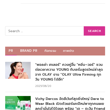
PR
BRAND PR
กิจกรรม
ภาพข่าว
“พอลล่า เทเลอร์” ควงคู่จิ้น “หยิ่น–วอร์” ชวน
ต่อเวลาความ YOUNG กับเซรั่มสูตรใหม่ล่าสุด
จาก OLAY งาน “OLAY Ultra Firming ทุก
วัน YOUNG ได้อีก”
2025/08/20
Vichy Dercos จัดอีเว้นท์สุดยิ่งใหญ่ Dare to
Wear Black เปิดตัวแฮร์แคร์ใหม่พาทุกคนเผย
ลุคดำมั่นใจไร้รังแค พร้อม “เต – ตะวัน Friend