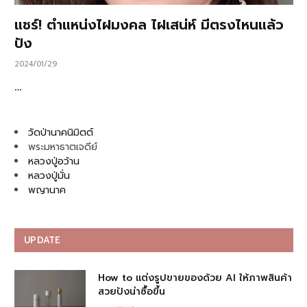
แชร์! ตำแหน่งไฝมงคล ไฝเสน่ห์ มีตรงไหนแล้ว
ปัง
2024/01/29
…
วัดป่านาคนิมิตต์
พระมหาธาตเจดีย์
หลวงปู่อว้าน
หลวงปู่มั่น
พญานาค
UPDATE
How to แต่งรูปขายของด้วย AI ให้ภาพสินค้า
สวยปังน่าซื้อขึ้น