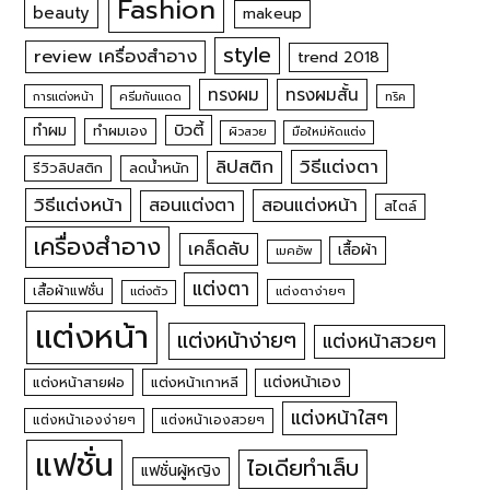
Fashion
beauty
makeup
style
review เครื่องสำอาง
trend 2018
ทรงผม
ทรงผมสั้น
การแต่งหน้า
ครีมกันแดด
ทริค
บิวตี้
ทำผม
ทำผมเอง
ผิวสวย
มือใหม่หัดแต่ง
วิธีแต่งตา
ลิปสติก
รีวิวลิปสติก
ลดน้ำหนัก
วิธีแต่งหน้า
สอนแต่งหน้า
สอนแต่งตา
สไตล์
เครื่องสำอาง
เคล็ดลับ
เสื้อผ้า
เมคอัพ
แต่งตา
เสื้อผ้าแฟชั่น
แต่งตัว
แต่งตาง่ายๆ
แต่งหน้า
แต่งหน้าง่ายๆ
แต่งหน้าสวยๆ
แต่งหน้าเอง
แต่งหน้าสายฝอ
แต่งหน้าเกาหลี
แต่งหน้าใสๆ
แต่งหน้าเองง่ายๆ
แต่งหน้าเองสวยๆ
แฟชั่น
ไอเดียทำเล็บ
แฟชั่นผู้หญิง