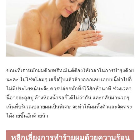
ขณะที่เราหมักผมด้วยทรีทเม้นต์ต้องให้เวลาในการบำรุงด้วย
นะคะ ไม่ใช่ชโลมๆ เสร็จปุ๊บแล้วล้างออกเลย แบบบนี้ทำไปก็
ไม่มีประโยชน์นะจ๊ะ ควรปล่อยพักทิ้งไว้สักห้านาที ช่วงเวลา
นี้อาจจะถูสบู่ ล้างห้องน้ำรอก็ได้ไม่ว่ากัน และกลับมานวดๆ
เน้นที่บริเวณปลายผมเป็นพิเศษ จะทำให้ผมทิ้งตัวและจัดทรง
ได้ง่ายขึ้นอีกด้วยน้า
หลีกเลี่ยงการทำร้ายผมด้วยความร้อน