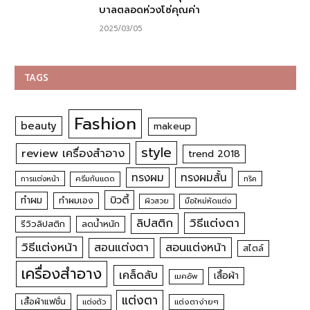
บาลตลอดห่วงโซ่คุณค่า
2025/03/05
TAGS
Fashion
beauty
makeup
style
review เครื่องสำอาง
trend 2018
ทรงผม
ทรงผมสั้น
การแต่งหน้า
ครีมกันแดด
ทริค
บิวตี้
ทำผม
ทำผมเอง
ผิวสวย
มือใหม่หัดแต่ง
วิธีแต่งตา
ลิปสติก
รีวิวลิปสติก
ลดน้ำหนัก
วิธีแต่งหน้า
สอนแต่งหน้า
สอนแต่งตา
สไตล์
เครื่องสำอาง
เคล็ดลับ
เสื้อผ้า
เมคอัพ
แต่งตา
เสื้อผ้าแฟชั่น
แต่งตัว
แต่งตาง่ายๆ