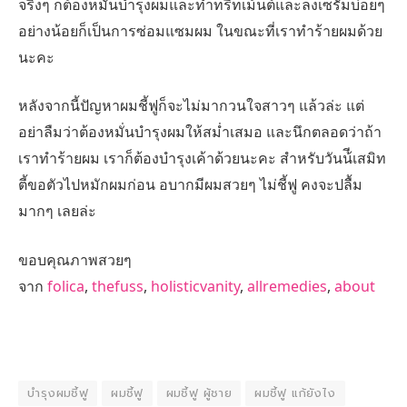
จริงๆ ก็ต้องหมั่นบำรุงผมและทำทรีทเม้นต์และลงเซรั่มบ่อยๆ
อย่างน้อยก็เป็นการซ่อมแซมผม ในขณะที่เราทำร้ายผมด้วย
นะคะ
หลังจากนี้ปัญหาผมชี้ฟูก็จะไม่มากวนใจสาวๆ แล้วล่ะ แต่
อย่าลืมว่าต้องหมั่นบำรุงผมให้สม่ำเสมอ และนึกตลอดว่าถ้า
เราทำร้ายผม เราก็ต้องบำรุงเค้าด้วยนะคะ สำหรับวันน้ีเสมิท
ตี้ขอตัวไปหมักผมก่อน อบากมีผมสวยๆ ไม่ชี้ฟู คงจะปลื้ม
มากๆ เลยล่ะ
ขอบคุณภาพสวยๆ
จาก
folica
,
thefuss
,
holisticvanity
,
allremedies
,
about
บํารุงผมชี้ฟู
ผมชี้ฟู
ผมชี้ฟู ผู้ชาย
ผมชี้ฟู แก้ยังไง