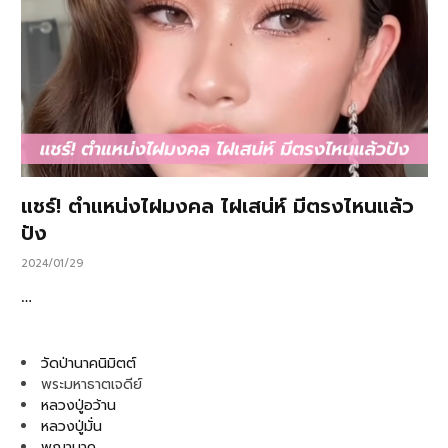
แชร์! ตำแหน่งไฝมงคล ไฝเสน่ห์ มีตรงไหนแล้ว
ปัง
2024/01/29
…
วัดป่านาคนิมิตต์
พระมหาธาตเจดีย์
หลวงปู่อว้าน
หลวงปู่มั่น
พญานาค