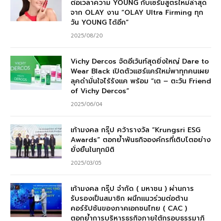
ต่อเวลาความ YOUNG กับเซรั่มสูตรใหม่ล่าสุด
จาก OLAY งาน “OLAY Ultra Firming ทุก
วัน YOUNG ได้อีก”
2025/08/20
Vichy Dercos จัดอีเว้นท์สุดยิ่งใหญ่ Dare to
Wear Black เปิดตัวแฮร์แคร์ใหม่พาทุกคนเผย
ลุคดำมั่นใจไร้รังแค พร้อม “เต – ตะวัน Friend
of Vichy Dercos”
2025/06/04
เก้ามงคล กรุ๊ป คว้ารางวัล “Krungsri ESG
Awards” ตอกย้ำพันธกิจองค์กรที่เติบโตอย่าง
ยั่งยืนในทุกมิติ
2025/03/05
เก้ามงคล กรุ๊ป จำกัด ( มหาชน ) ผ่านการ
รับรองเป็นสมาชิก ผนึกแนวร่วมต่อต้าน
คอร์รัปชันของภาคเอกชนไทย ( CAC )
ตอกย้ำการบริหารธุรกิจภายใต้กรอบธรรมาภิ