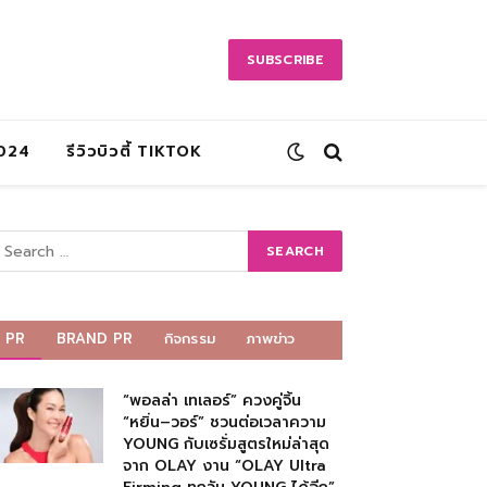
SUBSCRIBE
2024
รีวิวบิวตี้ TIKTOK
PR
BRAND PR
กิจกรรม
ภาพข่าว
“พอลล่า เทเลอร์” ควงคู่จิ้น
“หยิ่น–วอร์” ชวนต่อเวลาความ
YOUNG กับเซรั่มสูตรใหม่ล่าสุด
จาก OLAY งาน “OLAY Ultra