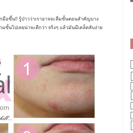
มือขึ้น!! รู้ป่าวว่าเราอาจจะลืมขั้นตอนสำคัญบาง
ามขั้นไปเลยน่าจะดีกว่า จริงๆ แล้วมันมีเคล็ดลับง่าย