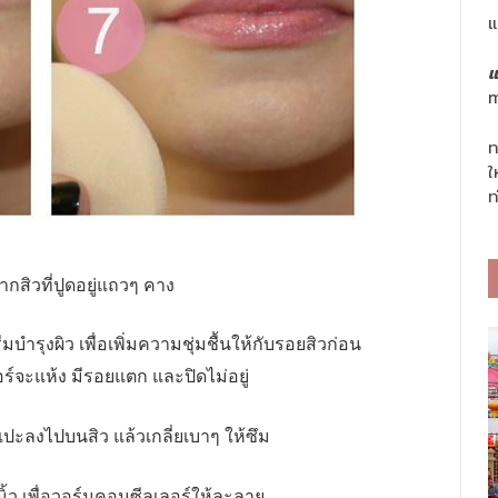
แ
แ
m
ท
ใ
ท
กสิวที่ปูดอยู่แถวๆ คาง
บำรุงผิว เพื่อเพิ่มความชุ่มชื้นให้กับรอยสิวก่อน
อร์จะแห้ง มีรอยแตก และปิดไม่อยู่
ู่แปะลงไปบนสิว แล้วเกลี่ยเบาๆ ให้ซึม
ิ้ว เพื่อวอร์มคอนซีลเลอร์ให้ละลาย