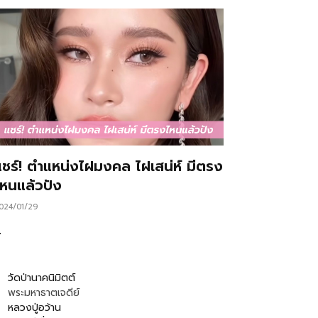
แชร์! ตำแหน่งไฝมงคล ไฝเสน่ห์ มีตรง
ไหนแล้วปัง
024/01/29
…
วัดป่านาคนิมิตต์
พระมหาธาตเจดีย์
หลวงปู่อว้าน