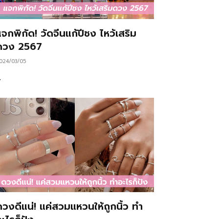
จกพิกัด! วัดจีนแก้ปีชง ไหว้เสริม
ดวง 2567
024/03/05
…
ดวงดีแน่! แค่สวมแหวนให้ถูกนิ้ว ทำ