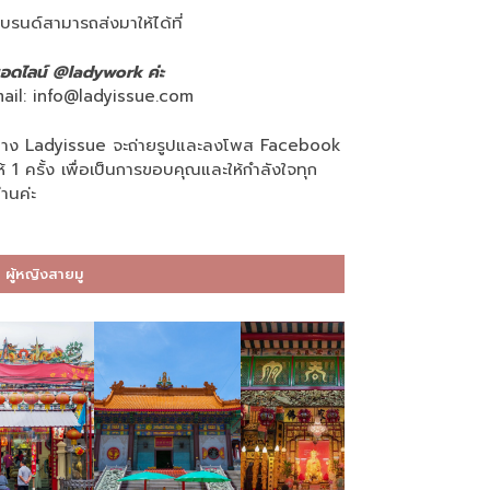
บรนด์สามารถส่งมาให้ได้ที่
อดไลน์ @ladywork ค่ะ
ail:
info@ladyissue.com
าง Ladyissue จะถ่ายรูปและลงโพส Facebook
ห้ 1 ครั้ง เพื่อเป็นการขอบคุณและให้กำลังใจทุก
่านค่ะ
ผู้หญิงสายมู