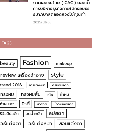
ภาคเอกชนไทย ( CAC ) ตอกย้ำ
การบริหารธุรกิจภายใต้กรอบธร
รมาภิบาลตลอดห่วงโซ่คุณค่า
2025/03/05
TAGS
Fashion
beauty
makeup
style
review เครื่องสำอาง
trend 2018
การแต่งหน้า
ครีมกันแดด
ทรงผม
ทรงผมสั้น
ทำผม
ทริค
บิวตี้
ทำผมเอง
ผิวสวย
มือใหม่หัดแต่ง
ลิปสติก
รีวิวลิปสติก
ลดน้ำหนัก
วิธีแต่งตา
วิธีแต่งหน้า
สอนแต่งตา