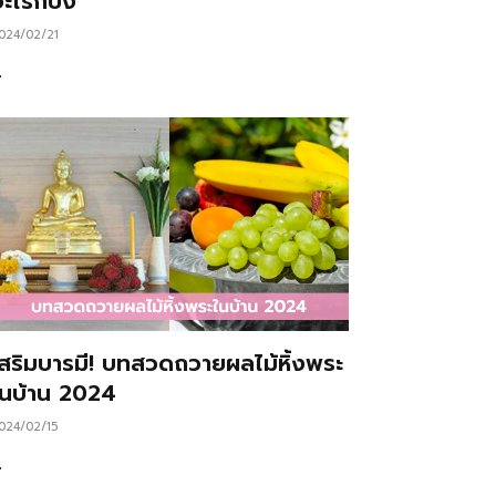
ะไรก็ปัง
024/02/21
…
เสริมบารมี! บทสวดถวายผลไม้หิ้งพระ
ในบ้าน 2024
024/02/15
…