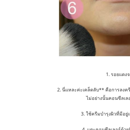
1. รอยแดงจา
2. นี่แหละค่ะเคล็ดลับ** คือการลงครีม
ไม่อย่างนั้นคอนซีลเล
3. ใช้ครีมบำรุงผิวที่มีอย
4. แตะคอนซีลเลอร์ด้วยน