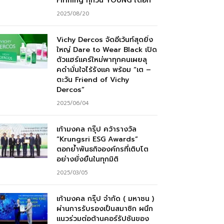
Firming ทุกวัน YOUNG ได้อีก”
2025/08/20
Vichy Dercos จัดอีเว้นท์สุดยิ่ง
ใหญ่ Dare to Wear Black เปิด
ตัวแฮร์แคร์ใหม่พาทุกคนเผยลุ
คดำมั่นใจไร้รังแค พร้อม “เต –
ตะวัน Friend of Vichy
Dercos”
2025/06/04
เก้ามงคล กรุ๊ป คว้ารางวัล
“Krungsri ESG Awards”
ตอกย้ำพันธกิจองค์กรที่เติบโต
อย่างยั่งยืนในทุกมิติ
2025/03/05
เก้ามงคล กรุ๊ป จำกัด ( มหาชน )
ผ่านการรับรองเป็นสมาชิก ผนึก
แนวร่วมต่อต้านคอร์รัปชันของ