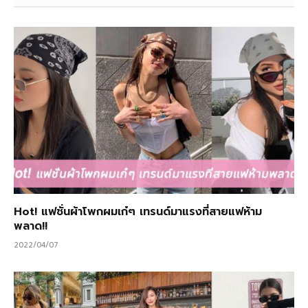
Hot! แฟชั่นผ้าโพกผมเก๋ๆ เทรนด์มาแรงที่สายแฟห้าม
พลาด!!
2022/04/07