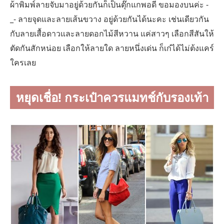
ผ้าพิมพ์ลายจับมาอยู่ด้วยกันก็เป็นตุ๊กแกพอดี ขอมองบนค่ะ -
_- ลายจุดและลายเส้นขวาง อยู่ด้วยกันได้นะคะ เช่นเดียวกัน
กับลายเสื้อดาวและลายดอกไม้สีหวาน แค่สาวๆ เลือกสีสันให้
ตัดกันสักหน่อย เลือกให้ลายใด ลายหนึ่งเด่น ก็เก๋ได้ไม่ต้งแคร์
ใครเลย
หยุดเชื่อ! กระเป๋าควรแมทช์กับรองเท้า