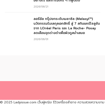
อย่างไร และทำไมใคร ๆ ก็พูดถึง
2026/06/21
ลอรีอัล กรุ๊ปยกระดับเมลาซิล (Melasyl™)
นวัตกรรมโมเลกุลเอกสิทธิ์ สู่ 7 สกินแคร์โซลูชัน
จาก LOréal Paris และ La Roche- Posay
ลดเลือนจุดด่างดำเพื่อผิวดูสม่ำเสมอ
2026/06/01
© 2025 Ladyissue.com เว็บผู้หญิง รีวิวเครื่องสำอาง ความสวยความงาม