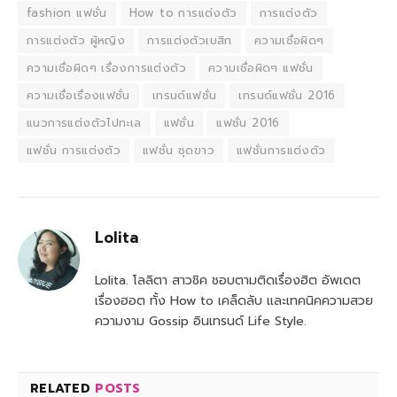
fashion แฟชั่น
How to การแต่งตัว
การแต่งตัว
การแต่งตัว ผู้หญิง
การแต่งตัวเบสิก
ความเชื่อผิดๆ
ความเชื่อผิดๆ เรื่องการแต่งตัว
ความเชื่อผิดๆ แฟชั่น
ความเชื่อเรื่องแฟชั่น
เทรนด์แฟชั่น
เทรนด์แฟชั่น 2016
แนวการแต่งตัวไปทะเล
แฟชั่น
แฟชั่น 2016
แฟชั่น การแต่งตัว
แฟชั่น ชุดขาว
แฟชั่นการแต่งตัว
Lolita
Lolita. โลลิตา สาวชิค ชอบตามติดเรื่องฮิต อัพเดต
เรื่องฮอต ทั้ง How to เคล็ดลับ และเทคนิคความสวย
ความงาม Gossip อินเทรนด์ Life Style.
RELATED
POSTS