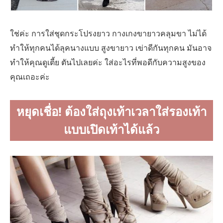
ใช่ค่ะ การใส่ชุดกระโปรงยาว กางเกงขายาวคลุมขา ไม่ได้
ทำให้ทุกคนได้ลุคนางแบบ สูงขายาว เข่าดีกันทุกคน มันอาจ
ทำให้คุณดูเตี้ย ตันไปเลยค่ะ ใส่อะไรที่พอดีกับความสูงของ
คุณเถอะค่ะ
หยุดเชื่อ! ต้องใส่ถุงเท้าเวลาใส่รองเท้า
แบบเปิดเท้าได้แล้ว