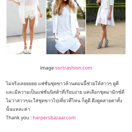
image
sortrashion.com
ไม่จริงเลยยยยย แฟชั่นชุดขาวล้วนตอนนี้ช่วยให้สาวๆ ดูดี
และมีความเป็นแฟชั่นนิสต้าที่เรียบง่าย แค่เลือกชุดมามิกซ์ดี
ไม่ว่าสาวๆจะใส่ชุดขาวไปเที่ยวที่ไหน ก็ดูดี ดึงดูดสายตาทั้ง
นั้นแหละค่า
Thank you :
harpersbazaar.com