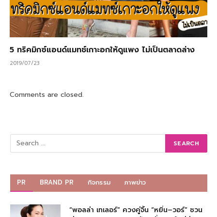
5 ทริคมิกซ์แอนด์แมทช์เกาะอกให้ดูแพง ไม่เป็นตลาดล่าง
2019/07/23
Comments are closed.
PR
BRAND PR
กิจกรรม
ภาพข่าว
“พอลล่า เทเลอร์” ควงคู่จิ้น “หยิ่น–วอร์” ชวน