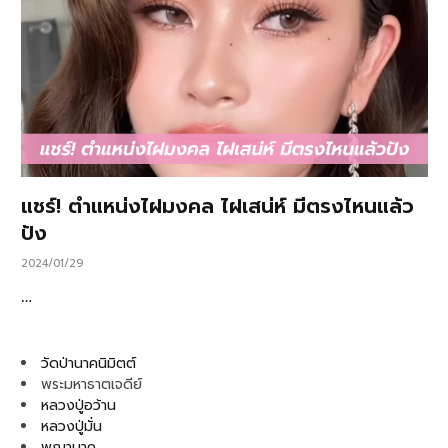
แชร์! ตำแหน่งไฝมงคล ไฝเสน่ห์ มีตรงไหนแล้ว
ปัง
2024/01/29
…
วัดป่านาคนิมิตต์
พระมหาธาตเจดีย์
หลวงปู่อว้าน
หลวงปู่มั่น
พญานาค