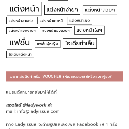
แต่งหน้า
แต่งหน้าง่ายๆ
แต่งหน้าสวยๆ
แต่งหน้าเอง
แต่งหน้าสายฝอ
แต่งหน้าเกาหลี
แต่งหน้าใสๆ
แต่งหน้าเองง่ายๆ
แต่งหน้าเองสวยๆ
แฟชั่น
ไอเดียทำเล็บ
แฟชั่นผู้หญิง
ไอเดียแต่งหน้า
อยากส่งสินค้าหรือ VOUCHER ให้เราทดลองใช้หรือแจกผู้ชม?
แบรนด์สามารถส่งมาให้ได้ที่
แอดไลน์ @ladywork ค่ะ
mail:
info@ladyissue.com
ทาง Ladyissue จะถ่ายรูปและลงโพส Facebook ให้ 1 ครั้ง