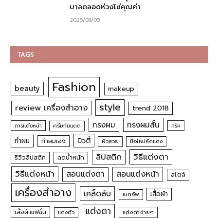
บาลตลอดห่วงโซ่คุณค่า
2025/03/05
TAGS
Fashion
beauty
makeup
style
review เครื่องสำอาง
trend 2018
ทรงผม
ทรงผมสั้น
การแต่งหน้า
ครีมกันแดด
ทริค
บิวตี้
ทำผม
ทำผมเอง
ผิวสวย
มือใหม่หัดแต่ง
วิธีแต่งตา
ลิปสติก
รีวิวลิปสติก
ลดน้ำหนัก
วิธีแต่งหน้า
สอนแต่งหน้า
สอนแต่งตา
สไตล์
เครื่องสำอาง
เคล็ดลับ
เสื้อผ้า
เมคอัพ
แต่งตา
เสื้อผ้าแฟชั่น
แต่งตัว
แต่งตาง่ายๆ