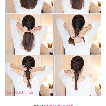
image
ysislorenna.com