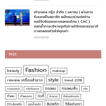
เก้ามงคล กรุ๊ป จำกัด ( มหาชน ) ผ่านการ
รับรองเป็นสมาชิก ผนึกแนวร่วมต่อต้าน
คอร์รัปชันของภาคเอกชนไทย ( CAC )
ตอกย้ำการบริหารธุรกิจภายใต้กรอบธรรมาภิ
บาลตลอดห่วงโซ่คุณค่า
2025/03/05
TAGS
Fashion
beauty
makeup
style
review เครื่องสำอาง
trend 2018
ทรงผม
ทรงผมสั้น
การแต่งหน้า
ครีมกันแดด
ทริค
บิวตี้
ทำผม
ทำผมเอง
ผิวสวย
มือใหม่หัดแต่ง
วิธีแต่งตา
ลิปสติก
รีวิวลิปสติก
ลดน้ำหนัก