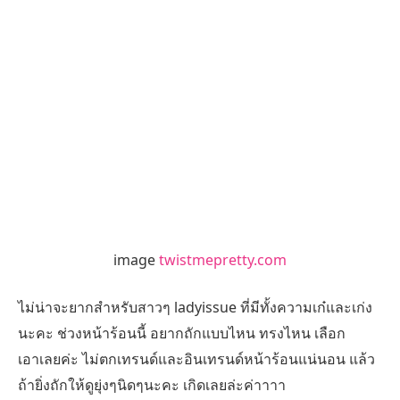
image
twistmepretty.com
ไม่น่าจะยากสำหรับสาวๆ ladyissue ที่มีทั้งความเก๋และเก่ง
นะคะ ช่วงหน้าร้อนนี้ อยากถักแบบไหน ทรงไหน เลือก
เอาเลยค่ะ ไม่ตกเทรนด์และอินเทรนด์หน้าร้อนแน่นอน แล้ว
ถ้ายิ่งถักให้ดูยุ่งๆนิดๆนะคะ เกิดเลยล่ะค่าาาา