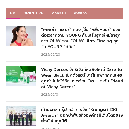
PR
BRAND PR
กิจกรรม
ภาพข่าว
“พอลล่า เทเลอร์” ควงคู่จิ้น “หยิ่น–วอร์” ชวน
ต่อเวลาความ YOUNG กับเซรั่มสูตรใหม่ล่าสุด
จาก OLAY งาน “OLAY Ultra Firming ทุก
วัน YOUNG ได้อีก”
2025/08/20
Vichy Dercos จัดอีเว้นท์สุดยิ่งใหญ่ Dare to
Wear Black เปิดตัวแฮร์แคร์ใหม่พาทุกคนเผย
ลุคดำมั่นใจไร้รังแค พร้อม “เต – ตะวัน Friend
of Vichy Dercos”
2025/06/04
เก้ามงคล กรุ๊ป คว้ารางวัล “Krungsri ESG
Awards” ตอกย้ำพันธกิจองค์กรที่เติบโตอย่าง
ยั่งยืนในทุกมิติ
2025/03/05