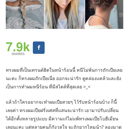
7.9k
SHARES
ทรงผมที่เป็นเทรนด์ฮิตในหน้าร้อนนี้ หนีไม่พ้นการถักเปียเลย
นะคะ ก็ทรงผมถักเปียเนี่ย ออกจะน่ารัก ดูคล่องแคล้วและยัง
เป็นการทำผมหนีร้อน ที่มีสไตล์ที่สุดเลย >_<
แล้วถ้าใครอยากจะทำผมเปียสวยๆ ไว้รับหน้าร้อนบ้าง ก็นี้
เลยค่า ทรงผมเปียฝรั่งเศสที่แสนจะน่ารัก เอามาปรับเปลี่ยน
ได้อีกตั้งหลายรูปแบบ มีความเก๋ไม่แพ้ทรงผมเปียโบฮีเมียน
เลยนะคะ แต่หลายคนก็กังวลใจ จะถักยากไหมน้า? ลองมาดู