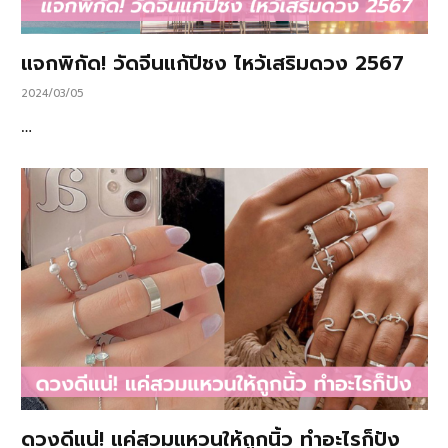
แจกพิกัด! วัดจีนแก้ปีชง ไหว้เสริมดวง 2567
2024/03/05
…
ดวงดีแน่! แค่สวมแหวนให้ถูกนิ้ว ทำอะไรก็ปัง