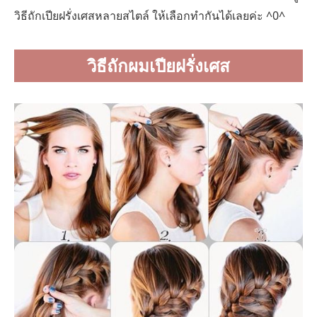
วิธีถักเปียฝรั่งเศสหลายสไตล์ ให้เลือกทำกันได้เลยค่ะ ^0^
วิธีถักผมเปียฝรั่งเศส