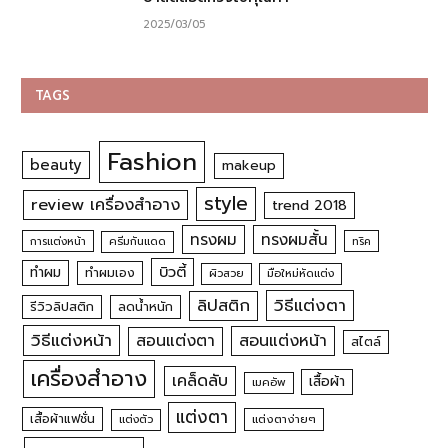
2025/03/05
TAGS
Fashion
beauty
makeup
style
review เครื่องสำอาง
trend 2018
ทรงผม
ทรงผมสั้น
การแต่งหน้า
ครีมกันแดด
ทริค
บิวตี้
ทำผม
ทำผมเอง
ผิวสวย
มือใหม่หัดแต่ง
วิธีแต่งตา
ลิปสติก
รีวิวลิปสติก
ลดน้ำหนัก
วิธีแต่งหน้า
สอนแต่งหน้า
สอนแต่งตา
สไตล์
เครื่องสำอาง
เคล็ดลับ
เสื้อผ้า
เมคอัพ
แต่งตา
เสื้อผ้าแฟชั่น
แต่งตัว
แต่งตาง่ายๆ