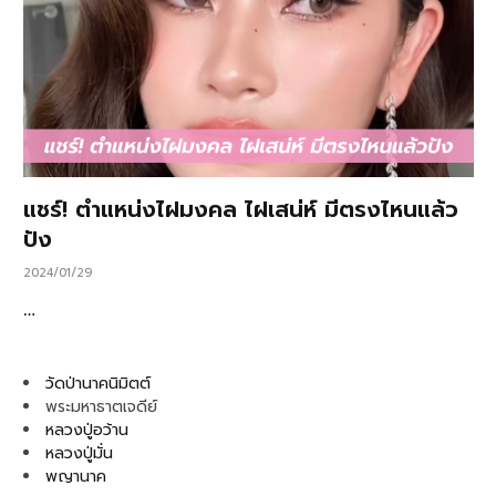
แชร์! ตำแหน่งไฝมงคล ไฝเสน่ห์ มีตรงไหนแล้ว
ปัง
2024/01/29
…
วัดป่านาคนิมิตต์
พระมหาธาตเจดีย์
หลวงปู่อว้าน
หลวงปู่มั่น
พญานาค