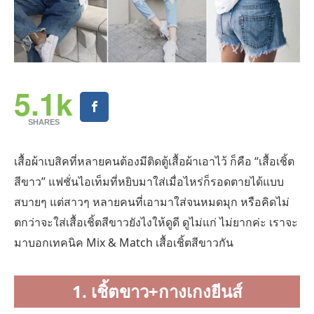
5.1k
SHARES
เสื้อผ้าเบสิคที่หลายคนต้องมีติดตู้เสื้อผ้าเอาไว้ ก็คือ “เสื้อเชิ้ต
สีขาว” แฟชั่นไอเท็มที่หยิบมาใส่เมื่อไหร่ก็รอดตายได้แบบ
สบายๆ แต่สาวๆ หลายคนที่เอามาใส่จนหมดมุก หรือคิดไม่
ตกว่าจะใส่เสื้อเชิ้ตสีขาวยังไงให้ดูดี ดูไม่แก่ ไม่ยากค่ะ เราจะ
มาบอกเทคนิค Mix & Match เสื้อเชิ้ตสีขาวกัน
1. เชิ้ตขาว+กางเกงยีนส์