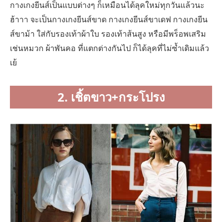
กางเกงยีนส์เป็นแบบต่างๆ ก็เหมือนได้ลุคใหม่ทุกวันแล้วนะ
ฮ้าาา จะเป็นกางเกงยีนส์ขาด กางเกงยีนส์ขาเดฟ กางเกงยีน
ส์ขาม้า ใส่กับรองเท้าผ้าใบ รองเท้าส้นสูง หรือมีพร็อพเสริม
เช่นหมวก ผ้าพันคอ ที่แตกต่างกันไป ก็ได้ลุคที่ไม่ซ้ำเดิมแล้ว
เย้
2. เชิ้ตขาว+กระโปรง