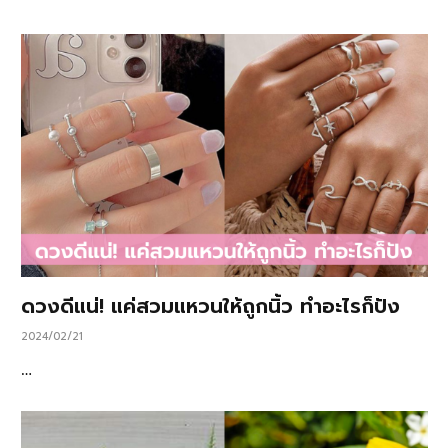
ดวงดีแน่! แค่สวมแหวนให้ถูกนิ้ว ทำอะไรก็ปัง
2024/02/21
…