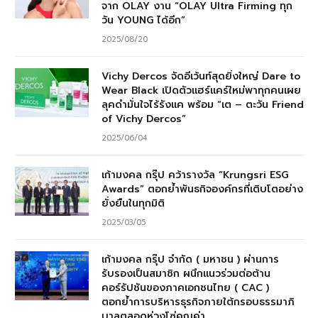
จาก OLAY งาน “OLAY Ultra Firming ทุก
วัน YOUNG ได้อีก”
2025/08/20
Vichy Dercos จัดอีเว้นท์สุดยิ่งใหญ่ Dare to
Wear Black เปิดตัวแฮร์แคร์ใหม่พาทุกคนเผย
ลุคดำมั่นใจไร้รังแค พร้อม “เต – ตะวัน Friend
of Vichy Dercos”
2025/06/04
เก้ามงคล กรุ๊ป คว้ารางวัล “Krungsri ESG
Awards” ตอกย้ำพันธกิจองค์กรที่เติบโตอย่าง
ยั่งยืนในทุกมิติ
2025/03/05
เก้ามงคล กรุ๊ป จำกัด ( มหาชน ) ผ่านการ
รับรองเป็นสมาชิก ผนึกแนวร่วมต่อต้าน
คอร์รัปชันของภาคเอกชนไทย ( CAC )
ตอกย้ำการบริหารธุรกิจภายใต้กรอบธรรมาภิ
บาลตลอดห่วงโซ่คุณค่า