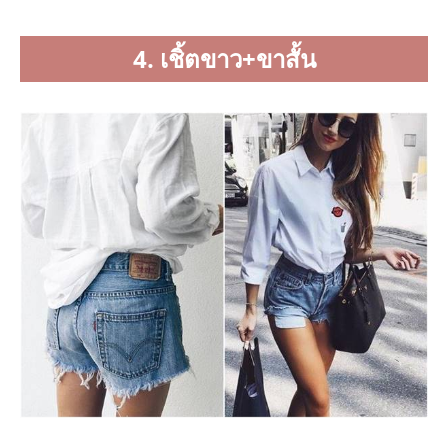
4. เชิ้ตขาว+ขาสั้น