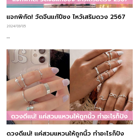
แจกพิกัด! วัดจีนแก้ปีชง ไหว้เสริมดวง 2567
2024/03/05
…
ดวงดีแน่! แค่สวมแหวนให้ถูกนิ้ว ทำอะไรก็ปัง