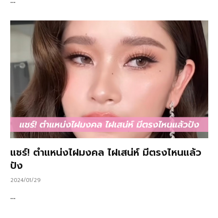
…
แชร์! ตำแหน่งไฝมงคล ไฝเสน่ห์ มีตรงไหนแล้ว
ปัง
2024/01/29
…