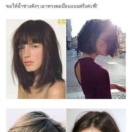
ขอให้ย้ำช่างดังๆ เอาทรงผมบ๊อบแบบฝรั่งค่ะพี่!