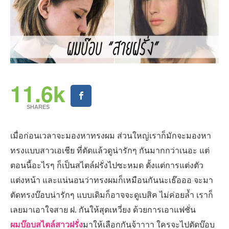
11.6k
SHARES
เมื่อก่อนเวลาจะมองหาทรงผม ส่วนใหญ่เราก็มักจะมองหา
ทรงแบบสาวเอเชีย ที่ตัดแล้วดูน่ารักๆ กันมากกว่าเนอะ แต่
ตอนนี้อะไรๆ ก็เป็นสไตล์ฝรั่งไปซะหมด ตั้งแต่การแต่งตัว
แต่งหน้า และแน่นอนว่าทรงผมก็เหมือนกันนะเธ๊อออ จะมา
ตัดทรงบ๊อบน่ารักๆ แบบเดิมก็อาจจะดูเบสิค ไม่ค่อยล้ำ เราก็
เลยมาเอาใจสาย ฝ. กันให้สุดเหวี่ยง ด้วยการเอาแฟชั่น
ผมบ๊อบสไตล์สาวฝรั่ง
มาให้เลือกกันจ้าาาา ใครจะไปตัดบ๊อบ