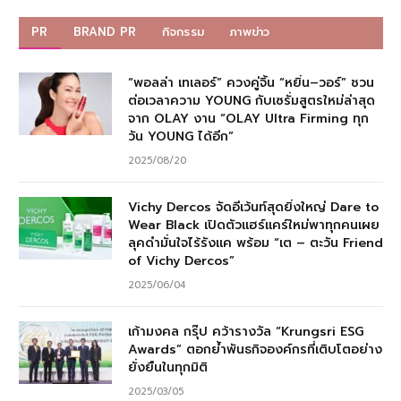
PR
BRAND PR
กิจกรรม
ภาพข่าว
“พอลล่า เทเลอร์” ควงคู่จิ้น “หยิ่น–วอร์” ชวน
ต่อเวลาความ YOUNG กับเซรั่มสูตรใหม่ล่าสุด
จาก OLAY งาน “OLAY Ultra Firming ทุก
วัน YOUNG ได้อีก”
2025/08/20
Vichy Dercos จัดอีเว้นท์สุดยิ่งใหญ่ Dare to
Wear Black เปิดตัวแฮร์แคร์ใหม่พาทุกคนเผย
ลุคดำมั่นใจไร้รังแค พร้อม “เต – ตะวัน Friend
of Vichy Dercos”
2025/06/04
เก้ามงคล กรุ๊ป คว้ารางวัล “Krungsri ESG
Awards” ตอกย้ำพันธกิจองค์กรที่เติบโตอย่าง
ยั่งยืนในทุกมิติ
2025/03/05