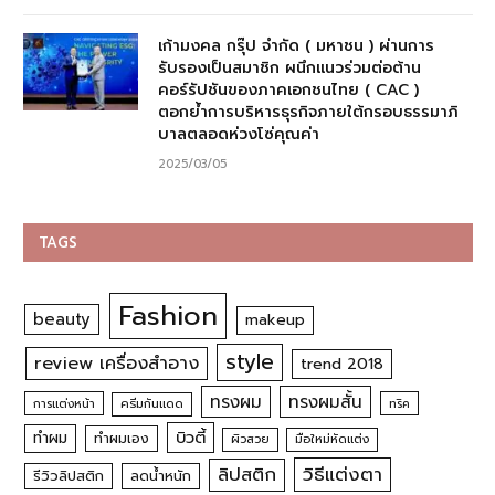
เก้ามงคล กรุ๊ป จำกัด ( มหาชน ) ผ่านการ
รับรองเป็นสมาชิก ผนึกแนวร่วมต่อต้าน
คอร์รัปชันของภาคเอกชนไทย ( CAC )
ตอกย้ำการบริหารธุรกิจภายใต้กรอบธรรมาภิ
บาลตลอดห่วงโซ่คุณค่า
2025/03/05
TAGS
Fashion
beauty
makeup
style
review เครื่องสำอาง
trend 2018
ทรงผม
ทรงผมสั้น
การแต่งหน้า
ครีมกันแดด
ทริค
บิวตี้
ทำผม
ทำผมเอง
ผิวสวย
มือใหม่หัดแต่ง
วิธีแต่งตา
ลิปสติก
รีวิวลิปสติก
ลดน้ำหนัก