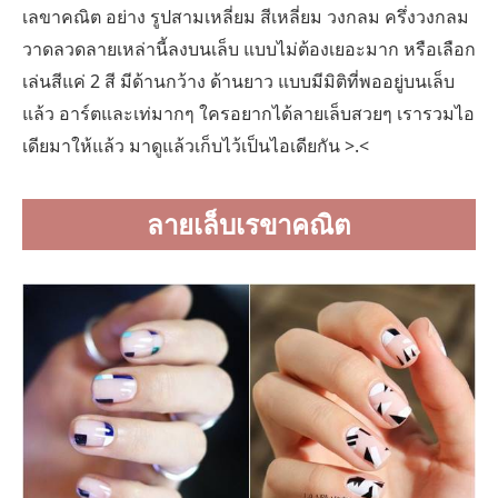
เลขาคณิต อย่าง รูปสามเหลี่ยม สีเหลี่ยม วงกลม ครึ่งวงกลม
วาดลวดลายเหล่านี้ลงบนเล็บ แบบไม่ต้องเยอะมาก หรือเลือก
เล่นสีแค่ 2 สี มีด้านกว้าง ด้านยาว แบบมีมิติที่พออยู่บนเล็บ
แล้ว อาร์ตและเท่มากๆ ใครอยากได้ลายเล็บสวยๆ เรารวมไอ
เดียมาให้แล้ว มาดูแล้วเก็บไว้เป็นไอเดียกัน >.<
ลายเล็บเรขาคณิต