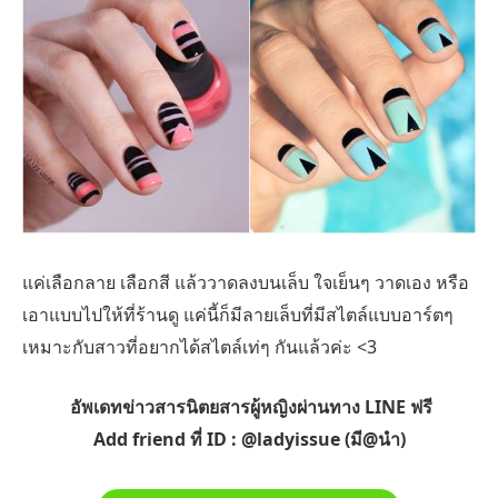
แค่เลือกลาย เลือกสี แล้ววาดลงบนเล็บ ใจเย็นๆ วาดเอง หรือ
เอาแบบไปให้ที่ร้านดู แค่นี้ก็มีลายเล็บที่มีสไตล์แบบอาร์ตๆ
เหมาะกับสาวที่อยากได้สไตล์เท่ๆ กันแล้วค่ะ <3
อัพเดทข่าวสารนิตยสารผู้หญิงผ่านทาง LINE ฟรี
Add friend ที่ ID : @ladyissue (มี@นำ)