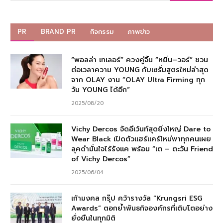
PR
BRAND PR
กิจกรรม
ภาพข่าว
“พอลล่า เทเลอร์” ควงคู่จิ้น “หยิ่น–วอร์” ชวน
ต่อเวลาความ YOUNG กับเซรั่มสูตรใหม่ล่าสุด
จาก OLAY งาน “OLAY Ultra Firming ทุก
วัน YOUNG ได้อีก”
2025/08/20
Vichy Dercos จัดอีเว้นท์สุดยิ่งใหญ่ Dare to
Wear Black เปิดตัวแฮร์แคร์ใหม่พาทุกคนเผย
ลุคดำมั่นใจไร้รังแค พร้อม “เต – ตะวัน Friend
of Vichy Dercos”
2025/06/04
เก้ามงคล กรุ๊ป คว้ารางวัล “Krungsri ESG
Awards” ตอกย้ำพันธกิจองค์กรที่เติบโตอย่าง
ยั่งยืนในทุกมิติ