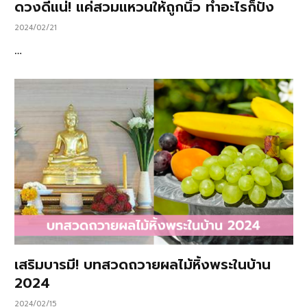
ดวงดีแน่! แค่สวมแหวนให้ถูกนิ้ว ทำอะไรก็ปัง
2024/02/21
…
เสริมบารมี! บทสวดถวายผลไม้หิ้งพระในบ้าน
2024
2024/02/15