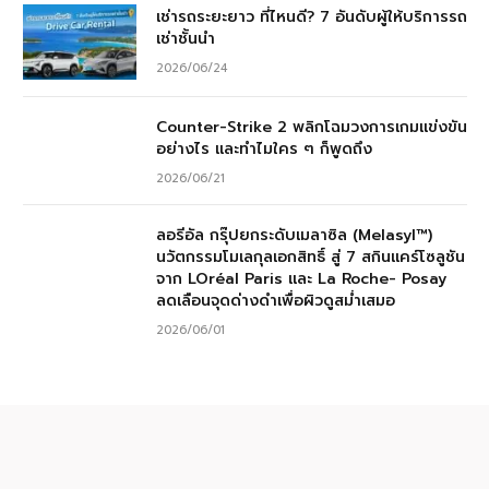
เช่ารถระยะยาว ที่ไหนดี? 7 อันดับผู้ให้บริการรถ
เช่าชั้นนำ
2026/06/24
Counter-Strike 2 พลิกโฉมวงการเกมแข่งขัน
อย่างไร และทำไมใคร ๆ ก็พูดถึง
2026/06/21
ลอรีอัล กรุ๊ปยกระดับเมลาซิล (Melasyl™)
นวัตกรรมโมเลกุลเอกสิทธิ์ สู่ 7 สกินแคร์โซลูชัน
จาก LOréal Paris และ La Roche- Posay
ลดเลือนจุดด่างดำเพื่อผิวดูสม่ำเสมอ
2026/06/01