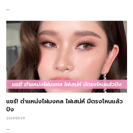
…
แชร์! ตำแหน่งไฝมงคล ไฝเสน่ห์ มีตรงไหนแล้ว
ปัง
2024/01/29
…