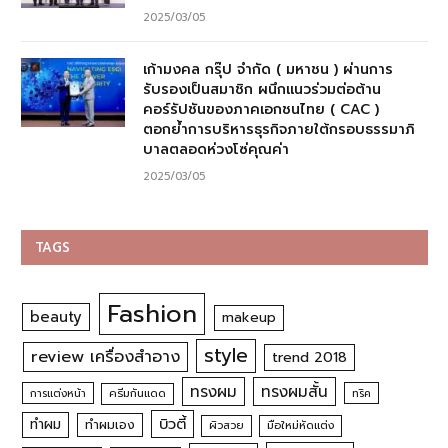
2025/03/05
เก้ามงคล กรุ๊ป จำกัด ( มหาชน ) ผ่านการ
รับรองเป็นสมาชิก ผนึกแนวร่วมต่อต้าน
คอร์รัปชันของภาคเอกชนไทย ( CAC )
ตอกย้ำการบริหารธุรกิจภายใต้กรอบธรรมาภิ
บาลตลอดห่วงโซ่คุณค่า
2025/03/05
TAGS
Fashion
beauty
makeup
style
review เครื่องสำอาง
trend 2018
ทรงผม
ทรงผมสั้น
การแต่งหน้า
ครีมกันแดด
ทริค
บิวตี้
ทำผม
ทำผมเอง
ผิวสวย
มือใหม่หัดแต่ง