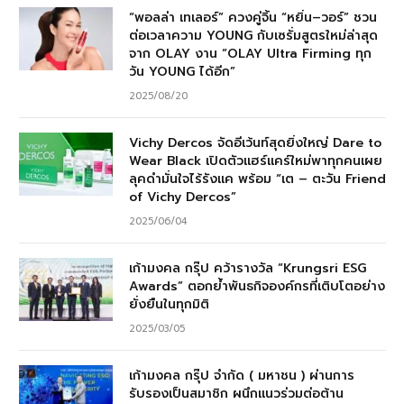
“พอลล่า เทเลอร์” ควงคู่จิ้น “หยิ่น–วอร์” ชวน
ต่อเวลาความ YOUNG กับเซรั่มสูตรใหม่ล่าสุด
จาก OLAY งาน “OLAY Ultra Firming ทุก
วัน YOUNG ได้อีก”
2025/08/20
Vichy Dercos จัดอีเว้นท์สุดยิ่งใหญ่ Dare to
Wear Black เปิดตัวแฮร์แคร์ใหม่พาทุกคนเผย
ลุคดำมั่นใจไร้รังแค พร้อม “เต – ตะวัน Friend
of Vichy Dercos”
2025/06/04
เก้ามงคล กรุ๊ป คว้ารางวัล “Krungsri ESG
Awards” ตอกย้ำพันธกิจองค์กรที่เติบโตอย่าง
ยั่งยืนในทุกมิติ
2025/03/05
เก้ามงคล กรุ๊ป จำกัด ( มหาชน ) ผ่านการ
รับรองเป็นสมาชิก ผนึกแนวร่วมต่อต้าน