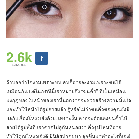
2.6k
SHARES
ถ้าบอกว่าไก่งามเพราะขน คนก็อาจจะงามเพราะขนได้
เหมือนกัน แต่ในกรณีนี้เราหมายถึง “ขนคิ้ว” ที่เป็นเหมือน
มงกุฎของใบหน้าของเราที่นอกจากจะช่วยสร้างความมั่นใจ
และทำให้หน้าได้รูปสวยแล้ว รู้หรือไม่ว่าขนคิ้วของคุณยังมี
ผลกับเรื่องโหงวเฮ้งด้วย! เพราะงั้น หากจะตัดแต่งขนคิ้วให้
สวยได้รูปทั้งที เราควรไปดูกันหน่อยว่า คิ้วรูปไหนที่อาจ
ทำให้คุณโหงวเฮ้งดี มีนิสัยน่าคบหา ลุกขึ้นมาทำอะไรก็เฮง!