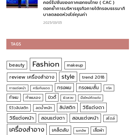
คอร์รัปชันของภาคเอกชนไทย ( CAC )
ตอกย้ำการบริหารธุรกิจภายใต้กรอบธรรมาภิ
บาลตลอดห่วงโซ่คุณค่า
2025/03/05
TAGS
Fashion
beauty
makeup
style
review เครื่องสำอาง
trend 2018
ทรงผม
ทรงผมสั้น
การแต่งหน้า
ครีมกันแดด
ทริค
บิวตี้
ทำผม
ทำผมเอง
ผิวสวย
มือใหม่หัดแต่ง
วิธีแต่งตา
ลิปสติก
รีวิวลิปสติก
ลดน้ำหนัก
วิธีแต่งหน้า
สอนแต่งหน้า
สอนแต่งตา
สไตล์
เครื่องสำอาง
เคล็ดลับ
เสื้อผ้า
เมคอัพ