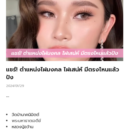
แชร์! ตำแหน่งไฝมงคล ไฝเสน่ห์ มีตรงไหนแล้ว
ปัง
2024/01/29
…
วัดป่านาคนิมิตต์
พระมหาธาตเจดีย์
หลวงปู่อว้าน