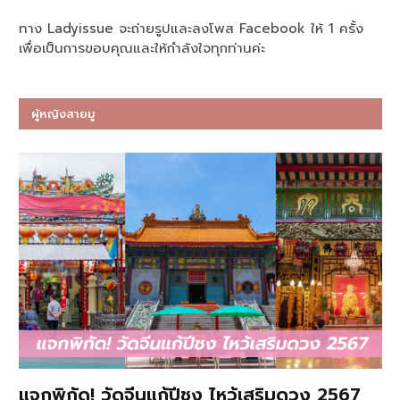
ทาง Ladyissue จะถ่ายรูปและลงโพส Facebook ให้ 1 ครั้ง
เพื่อเป็นการขอบคุณและให้กำลังใจทุกท่านค่ะ
ผู้หญิงสายมู
แจกพิกัด! วัดจีนแก้ปีชง ไหว้เสริมดวง 2567