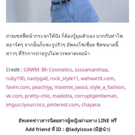
ถ่ายเซลฟี่หน้ากระจกให้ปัง ก็ต้องรู้มุมตัวเอง บวกกับท่าโพ
สอาร์ตๆ จากนั้นก็แชะรูปรัวๆ อัพลงโซเชี่ยล ชิคขนาดนี้
สาวๆ ที่รักการถ่ายรูปไม่ควรพลาดเลยน้า
Credit :
GRWM: Bh Cosmetics
,
ssssamanthaa
,
ruby190
,
nastygall
,
rock_style11
,
weheartit.com
,
favim.com
,
peachiyy
,
mixxmix_seoul
,
style_a_fashion
,
vk.com
,
pretty–chic
,
madotta
,
corruptgentleman
,
imgucciyoucrocs
,
pinterest.com
,
chayana
อัพเดทข่าวสารนิตยสารผู้หญิงผ่านทาง LINE ฟรี
Add friend ที่ ID : @ladyissue (มี@นำ)