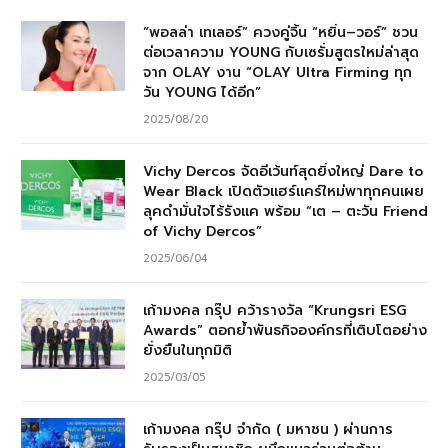
“พอลล่า เทเลอร์” ควงคู่จิ้น “หยิ่น–วอร์” ชวน
ต่อเวลาความ YOUNG กับเซรั่มสูตรใหม่ล่าสุด
จาก OLAY งาน “OLAY Ultra Firming ทุก
วัน YOUNG ได้อีก”
2025/08/20
Vichy Dercos จัดอีเว้นท์สุดยิ่งใหญ่ Dare to
Wear Black เปิดตัวแฮร์แคร์ใหม่พาทุกคนเผย
ลุคดำมั่นใจไร้รังแค พร้อม “เต – ตะวัน Friend
of Vichy Dercos”
2025/06/04
เก้ามงคล กรุ๊ป คว้ารางวัล “Krungsri ESG
Awards” ตอกย้ำพันธกิจองค์กรที่เติบโตอย่าง
ยั่งยืนในทุกมิติ
2025/03/05
เก้ามงคล กรุ๊ป จำกัด ( มหาชน ) ผ่านการ