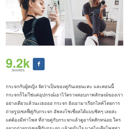
9.2k
SHARES
กระจกกับผู้หญิง จัดว่าเป็นของคู่กันเลยนะคะ และตอนนี้
กระจกก็ไม่ใช่แค่อุปกรณ์เอาไว้ตรวจสอบภาพลักษณ์ของเรา
อย่างเดียวแล้วนะเธอออ กระจก ยังเอามาเรียกไลค์โดยการ
ถ่ายรูปเซลฟี่คู่กับกระจก อัพลงโซเชี่ยลได้แบบชิคๆ เลยล่ะ
แต่ต้องมีท่าโพส ที่ถ่ายคู่กับกระจกแล้วดูอาร์ตสักหน่อย ใคร
อยากถ่ายรูปเซลฟี่กับกระจก แล้วดูมั่นใจ มาดูไอเดียโพสท่า