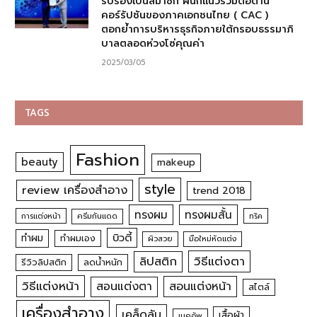
รับรองเป็นสมาชิก ผนึกแนวร่วมต่อต้าน
คอร์รัปชันของภาคเอกชนไทย ( CAC )
ตอกย้ำการบริหารธุรกิจภายใต้กรอบธรรมาภิ
บาลตลอดห่วงโซ่คุณค่า
2025/03/05
TAGS
Fashion
beauty
makeup
style
review เครื่องสำอาง
trend 2018
ทรงผม
ทรงผมสั้น
การแต่งหน้า
ครีมกันแดด
ทริค
บิวตี้
ทำผม
ทำผมเอง
ผิวสวย
มือใหม่หัดแต่ง
วิธีแต่งตา
ลิปสติก
รีวิวลิปสติก
ลดน้ำหนัก
วิธีแต่งหน้า
สอนแต่งหน้า
สอนแต่งตา
สไตล์
เครื่องสำอาง
เคล็ดลับ
เสื้อผ้า
เมคอัพ