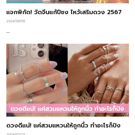
แจกพิกัด! วัดจีนแก้ปีชง ไหว้เสริมดวง 2567
2024/03/05
…
ดวงดีแน่! แค่สวมแหวนให้ถูกนิ้ว ทำอะไรก็ปัง
2024/02/21